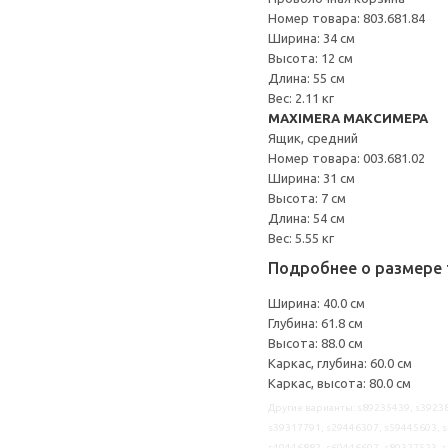
Номер товара: 803.681.84
Ширина: 34 см
Высота: 12 см
Длина: 55 см
Вес: 2.11 кг
MAXIMERA МАКСИМЕРА
Ящик, средний
Номер товара: 003.681.02
Ширина: 31 см
Высота: 7 см
Длина: 54 см
Вес: 5.55 кг
Подробнее о размере 
Ширина: 40.0 см
Глубина: 61.8 см
Высота: 88.0 см
Каркас, глубина: 60.0 см
Каркас, высота: 80.0 см
Другие варианты: s89235439, s39238
s39317791, s29446307, s59445603, s
s49446882, s69446697, s89327523, 