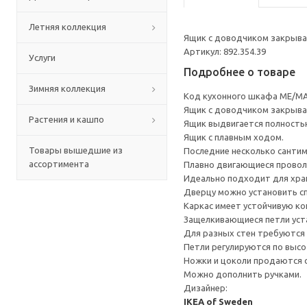
Летняя коллекция
Ящик с доводчиком закрывае
Артикул: 892.354.39
Услуги
Подробнее о товаре
Зимняя коллекция
Код кухонного шкафа ME/MA
Ящик с доводчиком закрывае
Растения и кашпо
Ящик выдвигается полность
Ящик с плавным ходом.
Товары вышедшие из
Последние несколько санти
ассортимента
Плавно двигающиеся провол
Идеально подходит для хран
Дверцу можно установить сп
Каркас имеет устойчивую ко
Защелкивающиеся петли уста
Для разных стен требуются 
Петли регулируются по высот
Ножки и цоколи продаются 
Можно дополнить ручками.
Дизайнер:
IKEA of Sweden