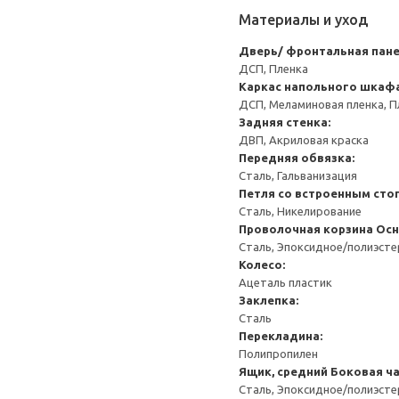
Материалы и уход
Дверь/ фронтальная пан
ДСП, Пленка
Каркас напольного шкаф
ДСП, Меламиновая пленка, П
Задняя стенка:
ДВП, Акриловая краска
Передняя обвязка:
Сталь, Гальванизация
Петля со встроенным сто
Сталь, Никелирование
Проволочная корзина
Осн
Сталь, Эпоксидное/полиэст
Колесо:
Ацеталь пластик
Заклепка:
Сталь
Перекладина:
Полипропилен
Ящик, средний
Боковая ча
Сталь, Эпоксидное/полиэст