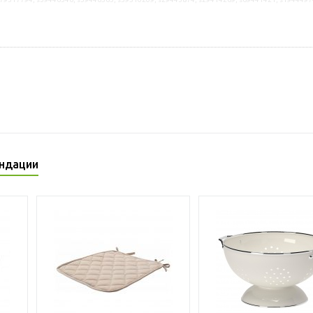
ндации