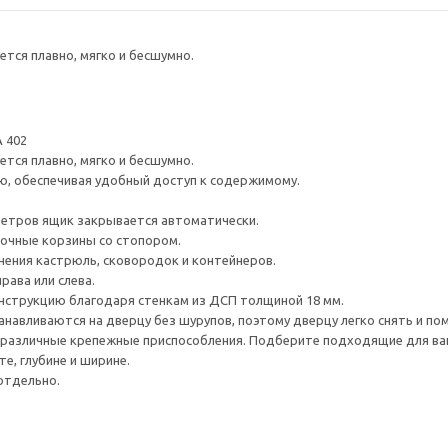
тся плавно, мягко и бесшумно.
 402
тся плавно, мягко и бесшумно.
ю, обеспечивая удобный доступ к содержимому.
метров ящик закрывается автоматически.
очные корзины со стопором.
ения кастрюль, сковородок и контейнеров.
рава или слева.
нструкцию благодаря стенкам из ДСП толщиной 18 мм.
навливаются на дверцу без шурупов, поэтому дверцу легко снять и по
различные крепежные приспособления. Подберите подходящие для ваших
е, глубине и ширине.
отдельно.