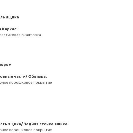
ель ящика
а
Каркас:
ластиковая окантовка
пором
овные части/ Обвязка:
ерное порошковое покрытие
сть ящика/ Задняя стенка ящика:
ерное порошковое покрытие