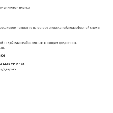
Меламиновая пленка
орошковое покрытие на основе эпоксидной/полиэфирной смолы
ой водой или неабразивным моющим средством.
ью.
вке
RA МАКСИМЕРА
ящ/дверью