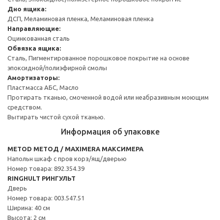
Дно ящика:
ДСП, Меламиновая пленка, Меламиновая пленка
Направляющие:
Оцинкованная сталь
Обвязка ящика:
Сталь, Пигментированное порошковое покрытие на основе
эпоксидной/полиэфирной смолы
Амортизаторы:
Пластмасса АБС, Масло
Протирать тканью, смоченной водой или неабразивным моющим
средством.
Вытирать чистой сухой тканью.
Информация об упаковке
METOD МЕТОД / MAXIMERA МАКСИМЕРА
Напольн шкаф с пров корз/ящ/дверью
Номер товара: 892.354.39
RINGHULT РИНГУЛЬТ
Дверь
Номер товара: 003.547.51
Ширина: 40 см
Высота: 2 см