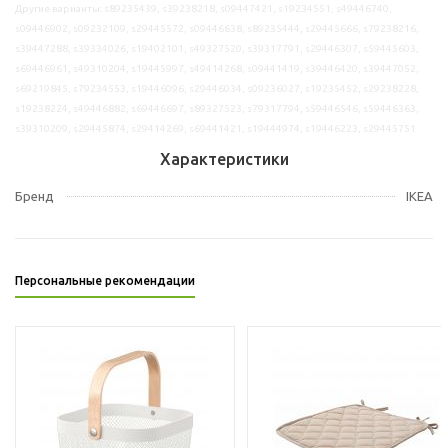
Другие варианты: s89235439, s39238218, s09447421, s19234551, s49446740,
s09446902, s09232109, s29445572, s09446638, s89235444, s29445666, s79238216,
s39447288, s39334026, s19402101, s49327520, s39317791, s29446307, s59445603,
s69446961, s49310204, s19445997, s49414268, s09441419, s39446420, s39447052,
s69219845, s79234553, s19446096, s29446034, s09236027, s19235452, s29238228,
s19238224, s49446882, s69446697, s89327523, s79317794, s59446546, s59446363,
s39310209, s29445874, s29414269, s69441421, s19444974, s19446223, s29445751
Характеристики
Бренд
IKEA
Персональные рекомендации