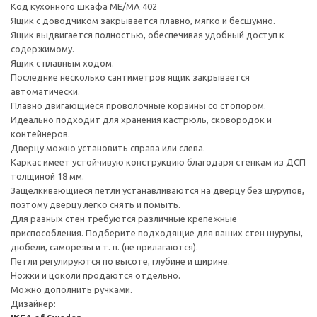
Код кухонного шкафа ME/MA 402
Ящик с доводчиком закрывается плавно, мягко и бесшумно.
Ящик выдвигается полностью, обеспечивая удобный доступ к
содержимому.
Ящик с плавным ходом.
Последние несколько сантиметров ящик закрывается
автоматически.
Плавно двигающиеся проволочные корзины со стопором.
Идеально подходит для хранения кастрюль, сковородок и
контейнеров.
Дверцу можно установить справа или слева.
Каркас имеет устойчивую конструкцию благодаря стенкам из ДСП
толщиной 18 мм.
Защелкивающиеся петли устанавливаются на дверцу без шурупов,
поэтому дверцу легко снять и помыть.
Для разных стен требуются различные крепежные
приспособления. Подберите подходящие для ваших стен шурупы,
дюбели, саморезы и т. п. (не прилагаются).
Петли регулируются по высоте, глубине и ширине.
Ножки и цоколи продаются отдельно.
Можно дополнить ручками.
Дизайнер: