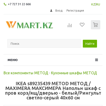
+7 727 31 22 666
KZ
|
RU
Вход
Регистрация
0
Найти
МЕНЮ
Все компоненты МЕТОД
-
Кухонные шкафы МЕТОД
IKEA s89235439 METOD МЕТОД /
MAXIMERA МАКСИМЕРА Напольн шкаф с
пров корз/ящ/дверью - белый/Рингульт
светло-серый 40x60 см