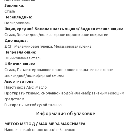
Заклепка:
Сталь
Перекладина:
Полипропилен
Ящик, средний
Боковая часть ящика/ Задняя стенка ящика:
Сталь, Эпоксидное/полиэстерное порошковое покрытие
Дно ящика:
ДСП, Меламиновая пленка, Меламиновая пленка
Направляющие:
Оцинкованная сталь
Обвязка ящика:
Сталь, Пигментированное порошковое покрытие на основе
эпоксидной/полиэфирной смолы
Амортизаторы:
Пластмасса АБС, Масло
Протирать тканью, смоченной водой или неабразивным моющим
средством.
Вытирать чистой сухой тканью.
Информация об упаковке
METOD МЕТОД / MAXIMERA МАКСИМЕРА
Напольн шкаф с пров корз/ящ/дверью