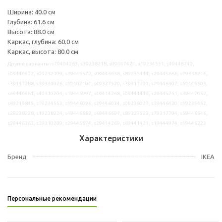
Ширина: 40.0 см
Глубина: 61.6 см
Высота: 88.0 см
Каркас, глубина: 60.0 см
Каркас, высота: 80.0 см
Другие варианты: s79404263, s39238218, s09447421, s19234551, s49446740,
s09446902, s09232109, s29445572, s09446638, s89235444, s29445666, s79238216,
s39447288, s39334026, s19402101, s49327520, s39317791, s29446307, s59445603,
s69446961, s49310204, s19445997, s49414268, s09441419, s29445751, s39447052,
s69219845, s79234553, s19446096, s29446034, s09236027, s39446420, s19235452,
s29238228, s19238224, s49446882, s69446697, s89327523, s79317794, s59446546,
s59446363, s39310209, s29445874, s29414269, s69441421, s19444974, s19446223
Характеристики
Бренд
IKEA
Персональные рекомендации