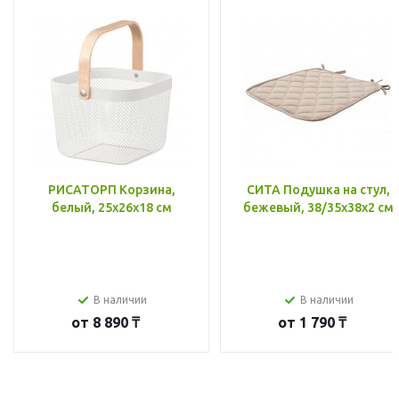
РИСАТОРП Корзина,
СИТА Подушка на стул,
белый, 25x26x18 см
бежевый, 38/35x38x2 см
В наличии
В наличии
от
8 890 ₸
от
1 790 ₸