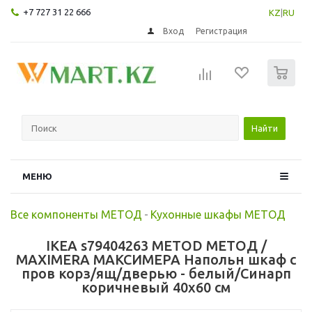
+7 727 31 22 666
KZ
|
RU
Вход
Регистрация
0
Найти
МЕНЮ
Все компоненты МЕТОД
-
Кухонные шкафы МЕТОД
IKEA s79404263 METOD МЕТОД /
MAXIMERA МАКСИМЕРА Напольн шкаф с
пров корз/ящ/дверью - белый/Синарп
коричневый 40x60 см