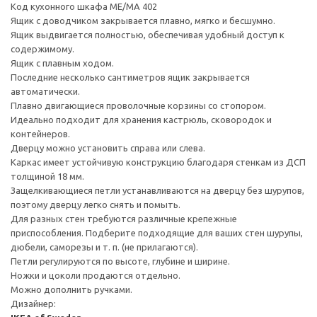
Код кухонного шкафа ME/MA 402
Ящик с доводчиком закрывается плавно, мягко и бесшумно.
Ящик выдвигается полностью, обеспечивая удобный доступ к
содержимому.
Ящик с плавным ходом.
Последние несколько сантиметров ящик закрывается
автоматически.
Плавно двигающиеся проволочные корзины со стопором.
Идеально подходит для хранения кастрюль, сковородок и
контейнеров.
Дверцу можно установить справа или слева.
Каркас имеет устойчивую конструкцию благодаря стенкам из ДСП
толщиной 18 мм.
Защелкивающиеся петли устанавливаются на дверцу без шурупов,
поэтому дверцу легко снять и помыть.
Для разных стен требуются различные крепежные
приспособления. Подберите подходящие для ваших стен шурупы,
дюбели, саморезы и т. п. (не прилагаются).
Петли регулируются по высоте, глубине и ширине.
Ножки и цоколи продаются отдельно.
Можно дополнить ручками.
Дизайнер: