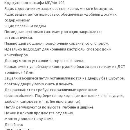
Код кухонного шкафа ME/MA 402
Ящик с доводчиком закрывается плавно, мягко и бесшумно.
Ящик выдвигается полностью, обеспечивая удобный доступ к
содержимому.
Ящик с плавным ходом.
Последние несколько сантиметров ящик закрывается
автоматически.
Плавно двигающиеся проволочные корзины со стопором.
Идеально подходит для хранения кастрюль, сковородок и
контейнеров.
Дверцу можно установить справа или слева.
Каркас имеет устойчивую конструкцию благодаря стенкам из ДСП
толщиной 18 мм.
Защелкивающиеся петли устанавливаются на дверцу без шурупов,
поэтому дверцу легко снять и помыть.
Для разных стен требуются различные крепежные
приспособления. Подберите подходящие для ваших стен шурупы,
дюбели, саморезы и т. п. (не прилагаются).
Петли регулируются по высоте, глубине и ширине.
Ножки и цоколи продаются отдельно.
Можно дополнить ручками.
Дизайнер: