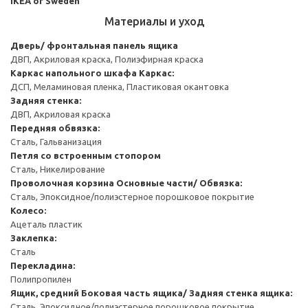
IKEA of Sweden
Материалы и уход
Дверь/ фронтальная панель ящика
ДВП, Акриловая краска, Полиэфирная краска
Каркас напольного шкафа
Каркас:
ДСП, Меламиновая пленка, Пластиковая окантовка
Задняя стенка:
ДВП, Акриловая краска
Передняя обвязка:
Сталь, Гальванизация
Петля со встроенным стопором
Сталь, Никелирование
Проволочная корзина
Основные части/ Обвязка:
Сталь, Эпоксидное/полиэстерное порошковое покрытие
Колесо:
Ацеталь пластик
Заклепка:
Сталь
Перекладина:
Полипропилен
Ящик, средний
Боковая часть ящика/ Задняя стенка ящика:
Сталь, Эпоксидное/полиэстерное порошковое покрытие