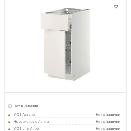
Нет в наличии
УЮТ Астана
Нет в наличии
Новосибирск, Лента
Нет в наличии
УЮТ в тц Апорт
Нет в наличии