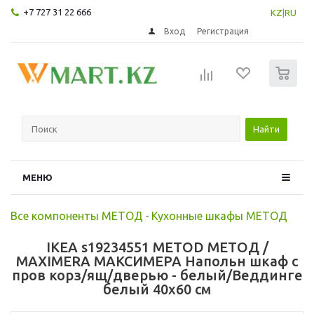
+7 727 31 22 666
KZ
|
RU
Вход
Регистрация
0
Найти
МЕНЮ
Все компоненты МЕТОД
-
Кухонные шкафы МЕТОД
IKEA s19234551 METOD МЕТОД /
MAXIMERA МАКСИМЕРА Напольн шкаф с
пров корз/ящ/дверью - белый/Веддинге
белый 40x60 см