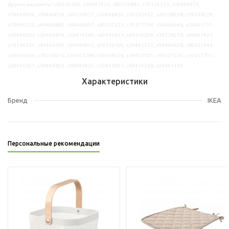
Другие варианты: s39310209, s39447052, s69219845, s79234553, s19444974,
s19446096, s29446034, s09236027, s39446420, s19235452, s29238228, s19238224,
s19446223, s49446882, s69446697, s89327523, s79317794, s59446546, s29445751,
s59446363, s29445874, s29414269, s69441421, s49310204, s39238218, s09447421,
s19234551, s49446740, s09446902, s09232109, s29445572, s09446638, s89235444,
s29445666, s79238216, s39447288, s39334026, s19402101, s49327520, s39317791,
s29446307, s59445603, s69446961, s19445997, s49414268, s09441419
Характеристики
Бренд
IKEA
Персональные рекомендации