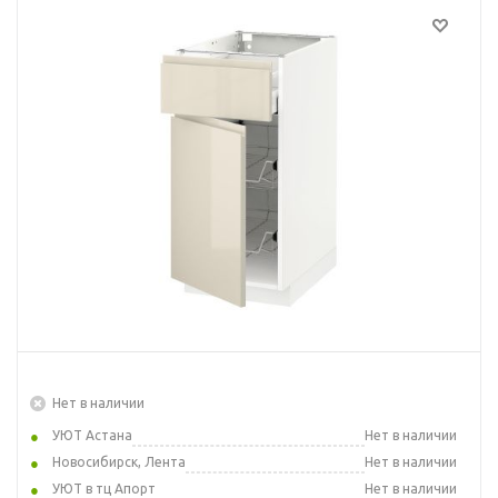
Нет в наличии
УЮТ Астана
Нет в наличии
Новосибирск, Лента
Нет в наличии
УЮТ в тц Апорт
Нет в наличии