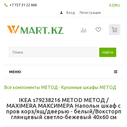
+7 727 31 22 666
KZ
|
RU
Вход
Регистрация
0
Найти
МЕНЮ
Все компоненты МЕТОД
-
Кухонные шкафы МЕТОД
IKEA s79238216 METOD МЕТОД /
MAXIMERA МАКСИМЕРА Напольн шкаф с
пров корз/ящ/дверью - белый/Воксторп
глянцевый светло-бежевый 40x60 см