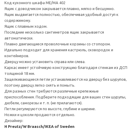
Код кухонного шкафа ME/MA 402
Ящик с доводчиком закрывается плавно, мягко и бесшумно.
Ящик выдвигается полностью, обеспечивая удобный доступ к
содержимому.
Ящик с плавным ходом.
Последние несколько сантиметров ящик закрывается
автоматически.
Плавно двигающиеся проволочные корзины со стопором.
Идеально подходит для хранения кастрюль, сковородок и
контейнеров.
Дверцу можно установить справа или слева.
Каркас имеет устойчивую конструкцию благодаря стенкам из ДСП
толщиной 18 мм.
Защелкивающиеся петли устанавливаются на дверцу без шурупов,
поэтому дверцу легко снять и помыть.
Для разных стен требуются различные крепежные
приспособления. Подберите подходящие для ваших стен шурупы,
дюбели, саморезы и т. п. (не прилагаются).
Петли регулируются по высоте, глубине и ширине.
Ножки и цоколи продаются отдельно.
Дизайнер:
H Preutz/W Braasch/IKEA of Sweden