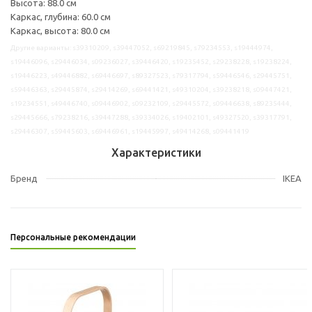
Высота: 88.0 см
Каркас, глубина: 60.0 см
Каркас, высота: 80.0 см
Другие варианты: s39310209, s39447052, s69219845, s79234553, s19444974,
s19446096, s29446034, s09236027, s39446420, s19235452, s29238228, s19238224,
s19446223, s49446882, s69446697, s89327523, s79317794, s59446546, s29445751,
s59446363, s29445874, s29414269, s69441421, s49310204, s39238218, s09447421,
s19234551, s49446740, s09446902, s09232109, s29445572, s09446638, s89235444,
s29445666, s79238216, s39447288, s39334026, s19402101, s49327520, s39317791,
s29446307, s59445603, s69446961, s19445997, s49414268, s09441419
Характеристики
Бренд
IKEA
Персональные рекомендации