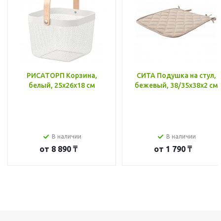
РИСАТОРП Корзина,
СИТА Подушка на стул,
белый, 25x26x18 см
бежевый, 38/35x38x2 см
В наличии
В наличии
от
8 890 ₸
от
1 790 ₸