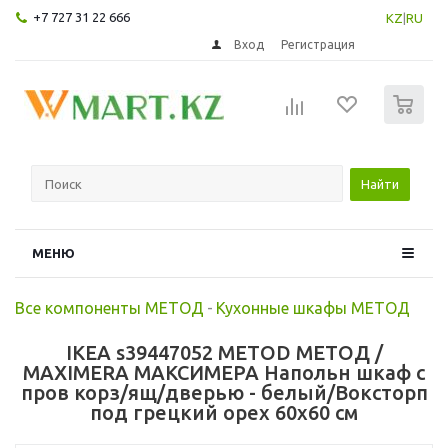
+7 727 31 22 666
KZ
|
RU
Вход
Регистрация
0
Найти
МЕНЮ
Все компоненты МЕТОД
-
Кухонные шкафы МЕТОД
IKEA s39447052 METOD МЕТОД /
MAXIMERA МАКСИМЕРА Напольн шкаф с
пров корз/ящ/дверью - белый/Воксторп
под грецкий орех 60x60 см