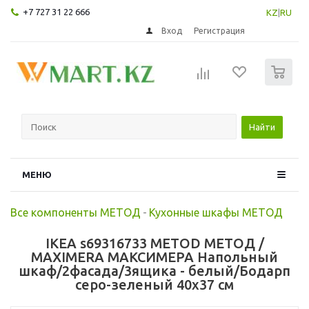
+7 727 31 22 666
KZ
|
RU
Вход
Регистрация
0
Найти
МЕНЮ
Все компоненты МЕТОД
-
Кухонные шкафы МЕТОД
IKEA s69316733 METOD МЕТОД /
MAXIMERA МАКСИМЕРА Напольный
шкаф/2фасада/3ящика - белый/Бодарп
серо-зеленый 40x37 см