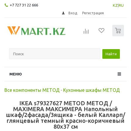
+7 727 31 22 666
KZ
|
RU
Вход
Регистрация
0
Найти
МЕНЮ
Все компоненты МЕТОД
-
Кухонные шкафы МЕТОД
IKEA s79327627 METOD МЕТОД /
MAXIMERA МАКСИМЕРА Напольный
шкаф/2фасада/3ящика - белый Калларп/
глянцевый темный красно-коричневый
80x37 см