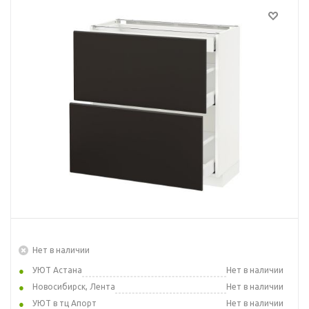
Нет в наличии
УЮТ Астана
Нет в наличии
Новосибирск, Лента
Нет в наличии
УЮТ в тц Апорт
Нет в наличии