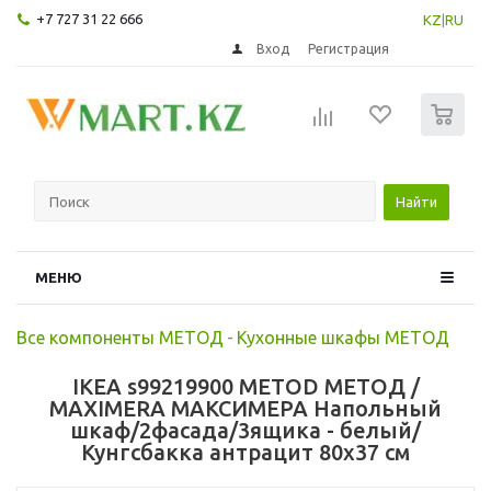
+7 727 31 22 666
KZ
|
RU
Вход
Регистрация
0
Найти
МЕНЮ
Все компоненты МЕТОД
-
Кухонные шкафы МЕТОД
IKEA s99219900 METOD МЕТОД /
MAXIMERA МАКСИМЕРА Напольный
шкаф/2фасада/3ящика - белый/
Кунгсбакка антрацит 80x37 см