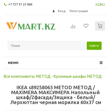
+7 727 31 22 666
KZ
|
RU
Вход
Регистрация
0
Найти
МЕНЮ
Все компоненты МЕТОД
-
Кухонные шкафы МЕТОД
IKEA s89258063 METOD МЕТОД /
MAXIMERA МАКСИМЕРА Напольный
шкаф/2фасада/3ящика - белый/
Лерхюттан черная морилка 60x37 см