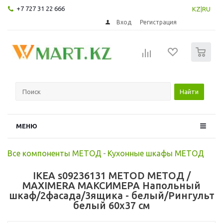
+7 727 31 22 666
KZ
|
RU
Вход
Регистрация
0
Найти
МЕНЮ
Все компоненты МЕТОД
-
Кухонные шкафы МЕТОД
IKEA s09236131 METOD МЕТОД /
MAXIMERA МАКСИМЕРА Напольный
шкаф/2фасада/3ящика - белый/Рингульт
белый 60x37 см