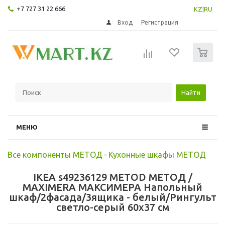
+7 727 31 22 666
KZ
|
RU
Вход
Регистрация
0
Найти
МЕНЮ
Все компоненты МЕТОД
-
Кухонные шкафы МЕТОД
IKEA s49236129 METOD МЕТОД /
MAXIMERA МАКСИМЕРА Напольный
шкаф/2фасада/3ящика - белый/Рингульт
светло-серый 60x37 см