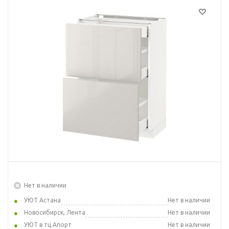
Нет в наличии
УЮТ Астана
Нет в наличии
Новосибирск, Лента
Нет в наличии
УЮТ в тц Апорт
Нет в наличии