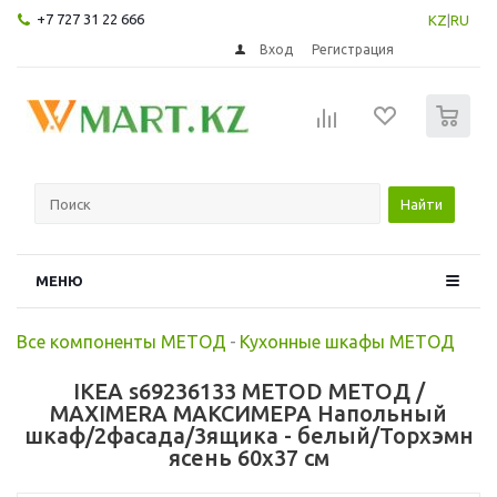
+7 727 31 22 666
KZ
|
RU
Вход
Регистрация
0
Найти
МЕНЮ
Все компоненты МЕТОД
-
Кухонные шкафы МЕТОД
IKEA s69236133 METOD МЕТОД /
MAXIMERA МАКСИМЕРА Напольный
шкаф/2фасада/3ящика - белый/Торхэмн
ясень 60x37 см