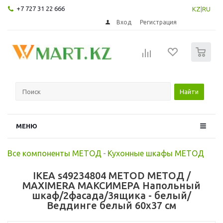
+7 727 31 22 666
KZ
|
RU
Вход
Регистрация
0
Найти
МЕНЮ
Все компоненты МЕТОД
-
Кухонные шкафы МЕТОД
IKEA s49234804 METOD МЕТОД /
MAXIMERA МАКСИМЕРА Напольный
шкаф/2фасада/3ящика - белый/
Веддинге белый 60x37 см