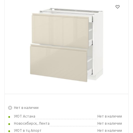
Нет в наличии
УЮТ Астана
Нет в наличии
Новосибирск, Лента
Нет в наличии
УЮТ в тц Апорт
Нет в наличии