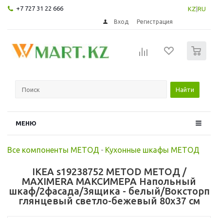
+7 727 31 22 666
KZ
|
RU
Вход
Регистрация
0
Найти
МЕНЮ
Все компоненты МЕТОД
-
Кухонные шкафы МЕТОД
IKEA s19238752 METOD МЕТОД /
MAXIMERA МАКСИМЕРА Напольный
шкаф/2фасада/3ящика - белый/Воксторп
глянцевый светло-бежевый 80x37 см