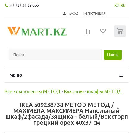
+7 727 31 22 666
KZ
|
RU
Вход
Регистрация
0
Найти
МЕНЮ
Все компоненты МЕТОД
-
Кухонные шкафы МЕТОД
IKEA s09238738 METOD МЕТОД /
MAXIMERA МАКСИМЕРА Напольный
шкаф/2фасада/3ящика - белый/Воксторп
грецкий орех 40x37 см