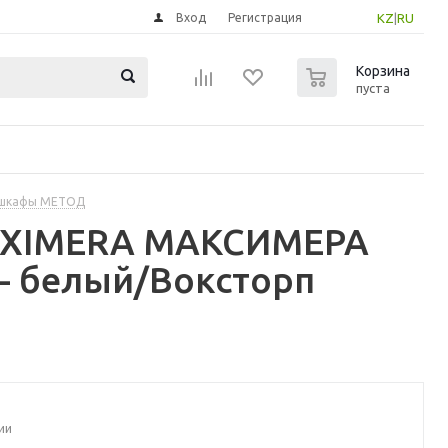
Вход
Регистрация
KZ
|
RU
0
Корзина
пуста
 шкафы МЕТОД
MAXIMERA МАКСИМЕРА
- белый/Воксторп
ии