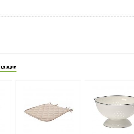
ндации