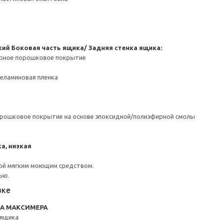
кий
Боковая часть ящика/ Задняя стенка ящика:
ерное порошковое покрытие
Меламиновая пленка
орошковое покрытие на основе эпоксидной/полиэфирной смолы
а, низкая
ой мягким моющим средством.
ью.
вке
RA МАКСИМЕРА
3ящика