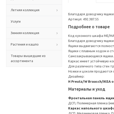
Летняя коллекция
Благодаря доводчику ящики 
Артикул: 492.387.55
Услуги
Подробнее о товаре
Зимняя коллекция
Код кухонного шкафа ME/MA
Благодаря доводчику ящики 
Растения и кашпо
Ящики выдвигаются полност
Ящики с плавным ходом и ст
Товары вышедшие из
Самозакрывающиеся ящики.
ассортимента
Каркас имеет устойчивую ко
Для различного типа стен т
Ножки и цоколи продаются 
Дизайнер:
H Preutz/W Braasch/IKEA 
Материалы и уход
Фронтальная панель ящи
ДСП, Полимерная пленка (ми
Каркас напольного шкаф
ДСП, Меламиновая пленка, П