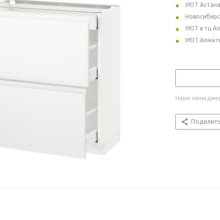
УЮТ Астан
Новосибирс
УЮТ в тц А
УЮТ Алмат
Наши менеджер
Поделит