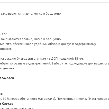
закрываются плавно, мягко и бесшумно.
 477
закрываются плавно, мягко и бесшумно.
ью, что обеспечивает удобный обзор и доступ к содержимому.
опором.
нструкцию благодаря стенкам из ДСП толщиной 18 мм.
ребуются разные виды креплений. Выберите подходящие для ваших стен 
отдельно.
of Sweden
ка
н. 80 % переработанного материала), Полимерная пленка, Пластиковая
а
Каркас:
ластиковая окантовка