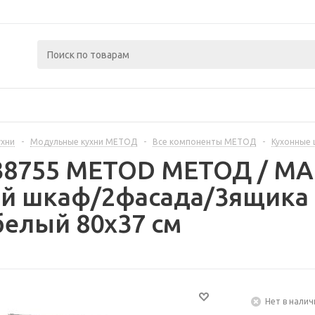
ухни
-
Модульные кухни МЕТОД
-
Все компоненты МЕТОД
-
Кухонные
238755 METOD МЕТОД / 
й шкаф/2фасада/3ящика 
елый 80x37 см
Нет в налич