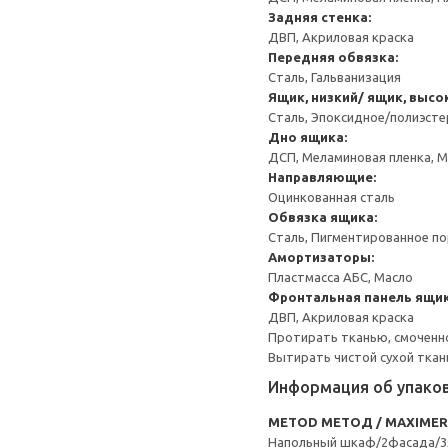
Задняя стенка:
ДВП, Акриловая краска
Передняя обвязка:
Сталь, Гальванизация
Ящик, низкий/ ящик, высо
Сталь, Эпоксидное/полиэст
Дно ящика:
ДСП, Меламиновая пленка, 
Направляющие:
Оцинкованная сталь
Обвязка ящика:
Сталь, Пигментированное п
Амортизаторы:
Пластмасса АБС, Масло
Фронтальная панель ящик
ДВП, Акриловая краска
Протирать тканью, смоченн
Вытирать чистой сухой ткан
Информация об упако
METOD МЕТОД / MAXIME
Напольный шкаф/2фасада/