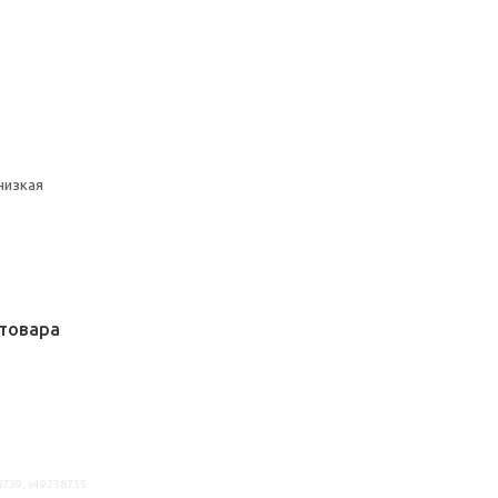
низкая
товара
8739, s49238755