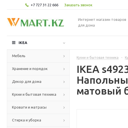
+7 727 31 22 666
Заказать звонок
Интернет магазин товаров
для дома
IKEA
Мебель
Кухни и бытовая техника
-
К
IKEA s49
Хранение и порядок
Напольны
Декор для дома
матовый б
Кухни и бытовая техника
Кровати и матрасы
Стирка и уборка