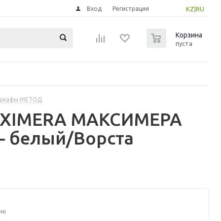
Вход
Регистрация
KZ
|
RU
0
Корзина
пуста
 шкафы МЕТОД
MAXIMERA МАКСИМЕРА
- белый/Ворста
ии