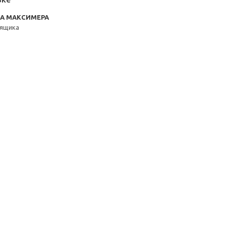
RA МАКСИМЕРА
3ящика