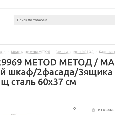
ухни
-
Модульные кухни МЕТОД
-
Все компоненты МЕТОД
-
Кухонные
329969 METOD МЕТОД / 
й шкаф/2фасада/3ящика 
 сталь 60x37 см
Нет в налич