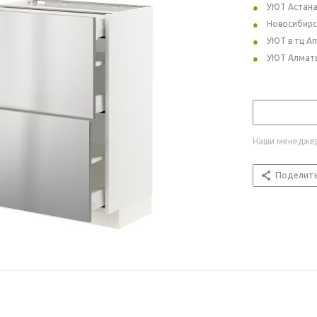
УЮТ Астан
Новосибирс
УЮТ в тц А
УЮТ Алмат
Наши менеджер
Поделит