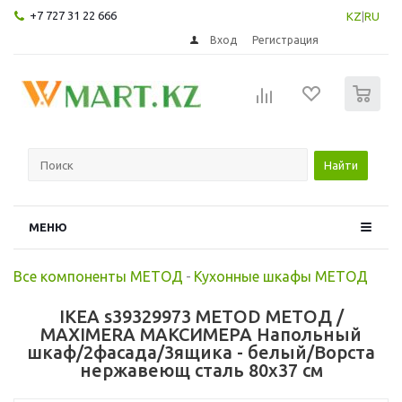
+7 727 31 22 666
KZ
|
RU
Вход
Регистрация
0
Найти
МЕНЮ
Все компоненты МЕТОД
-
Кухонные шкафы МЕТОД
IKEA s39329973 METOD МЕТОД /
MAXIMERA МАКСИМЕРА Напольный
шкаф/2фасада/3ящика - белый/Ворста
нержавеющ сталь 80x37 см