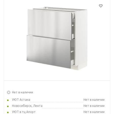
Нет в наличии
УЮТ Астана
Нет в наличии
Новосибирск, Лента
Нет в наличии
УЮТ в тц Апорт
Нет в наличии