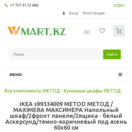
+7 727 31 22 666
KZ
|
RU
Вход
Регистрация
0
Найти
МЕНЮ
Все компоненты МЕТОД
-
Кухонные шкафы МЕТОД
IKEA s99334009 METOD МЕТОД /
MAXIMERA МАКСИМЕРА Напольный
шкаф/2фронт панели/2ящика - белый
Аскерсунд/темно-коричневый под ясень
60x60 см