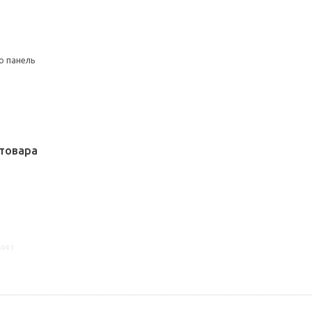
ю панель
товара
3941