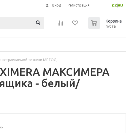
Вход
Регистрация
KZ
|
RU
0
Корзина
пуста
я встраиваемой техники МЕТОД
MAXIMERA МАКСИМЕРА
ящика - белый/
ии