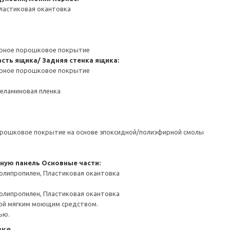
ластиковая окантовка
ерное порошковое покрытие
сть ящика/ Задняя стенка ящика:
ерное порошковое покрытие
Меламиновая пленка
орошковое покрытие на основе эпоксидной/полиэфирной смолы
чную панель
Основные части:
олипропилен, Пластиковая окантовка
олипропилен, Пластиковая окантовка
ой мягким моющим средством.
ью.
вке