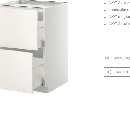
УЮТ Астан
Новосибирс
УЮТ в тц А
УЮТ Алмат
Наши менеджер
Поделит