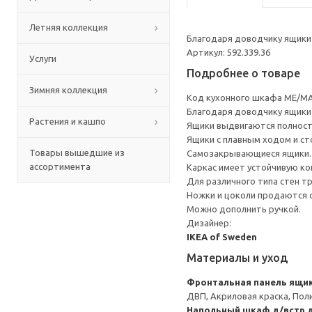
Летняя коллекция
Благодаря доводчику ящики 
Артикул: 592.339.36
Услуги
Подробнее о товаре
Зимняя коллекция
Код кухонного шкафа ME/MA
Благодаря доводчику ящики 
Растения и кашпо
Ящики выдвигаются полност
Ящики с плавным ходом и ст
Товары вышедшие из
Самозакрывающиеся ящики.
ассортимента
Каркас имеет устойчивую ко
Для различного типа стен т
Ножки и цоколи продаются 
Можно дополнить ручкой.
Дизайнер:
IKEA of Sweden
Материалы и уход
Фронтальная панель ящи
ДВП, Акриловая краска, Пол
Напольный шкаф д/встр 