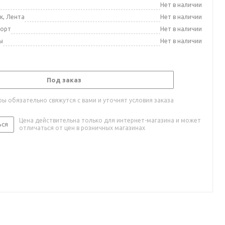
а
Нет в наличии
к, Лента
Нет в наличии
порт
Нет в наличии
ы
Нет в наличии
Под заказ
ы обязательно свяжутся с вами и уточнят условия заказа
Цена действительна только для интернет-магазина и может
ься
отличаться от цен в розничных магазинах