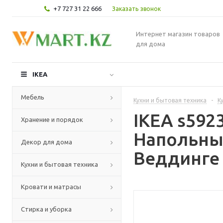
+7 727 31 22 666
Заказать звонок
Интернет магазин товаров
для дома
IKEA
Мебель
Кухни и бытовая техника
-
К
IKEA s59
Хранение и порядок
Напольны
Декор для дома
Веддинге 
Кухни и бытовая техника
Кровати и матрасы
Стирка и уборка