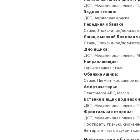
ДСП, Меламиновая пленка, П
Задняя стенка:
ДВП, Акриловая краска
Передняя обвязка:
Сталь, Эпоксидное/полиэст
Ящик, высокий
Боковая ча
Сталь, Эпоксидное/полиэст
Дно ящика:
ДСП, Меламиновая пленка, 
Направляющие:
Оцинкованная сталь
Обвязка ящика:
Сталь, Пигментированное п
Амортизаторы:
Пластмасса АБС, Масло
Вставка в ящик под варо
ДВП, Меламиновая пленка, П
Фронтальная сторона:
ДСП, Меламиновая пленка, П
Протирать тканью, смоченн
Вытирать чистой сухой ткан
Информация об упако