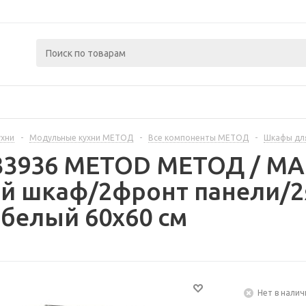
ухни
-
Модульные кухни МЕТОД
-
Все компоненты МЕТОД
-
Шкафы дл
233936 METOD МЕТОД / 
й шкаф/2фронт панели/2
белый 60x60 см
Нет в налич