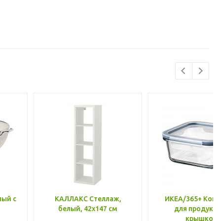
лый с
КАЛЛАКС Стеллаж,
ИКЕА/365+ Конт
белый, 42x147 см
для продукто
крышкой,