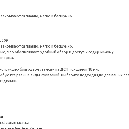
закрываются плавно, мягко и бесшумно.
 209
закрываются плавно, мягко и бесшумно.
ью, что обеспечивает удобный обзор и доступ к содержимому.
опором.
нструкцию благодаря стенкам из ДСП толщиной 18 мм.
ребуются разные виды креплений. Выберите подходящие для ваших стен 
отдельно.
ка
иэфирная краска
духовки/мойки
Каркас: