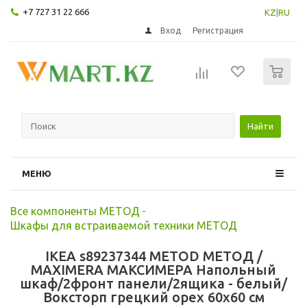
+7 727 31 22 666
KZ
|
RU
Вход
Регистрация
0
Найти
МЕНЮ
Все компоненты МЕТОД
-
Шкафы для встраиваемой техники МЕТОД
IKEA s89237344 METOD МЕТОД /
MAXIMERA МАКСИМЕРА Напольный
шкаф/2фронт панели/2ящика - белый/
Воксторп грецкий орех 60x60 см