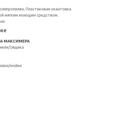
олипропилен, Пластиковая окантовка
ой мягким моющим средством.
ью.
вке
RA МАКСИМЕРА
нели/2ящика
овки/мойки