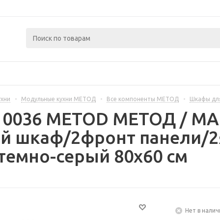
ухни
-
Модульные кухни МЕТОД
-
Все компоненты МЕТОД
-
Шкафы дл
310036 METOD МЕТОД / 
й шкаф/2фронт панели/2
темно-серый 80x60 см
Нет в налич