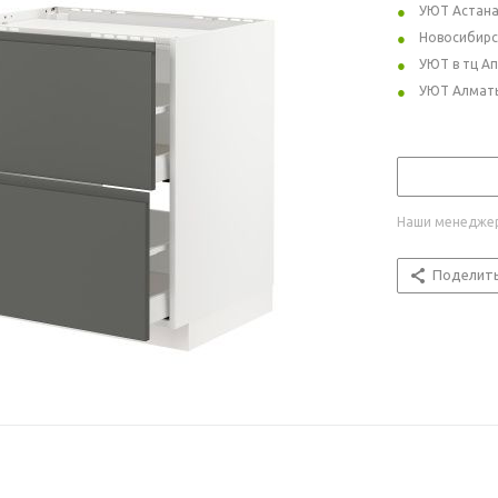
УЮТ Астан
Новосибирс
УЮТ в тц А
УЮТ Алмат
Наши менеджер
Поделит