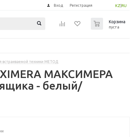
Вход
Регистрация
KZ
|
RU
0
Корзина
пуста
я встраиваемой техники МЕТОД
MAXIMERA МАКСИМЕРА
ящика - белый/
ии