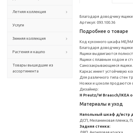
Летняя коллекция
Благодаря доводчику ящики 
Артикул: 093.100.36
Услуги
Подробнее о товаре
Зимняя коллекция
Код кухонного шкафа ME/MA
Благодаря доводчику ящики 
Растения и кашпо
Ящики выдвигаются полност
Ящики с плавным ходом и ст
Товары вышедшие из
Самозакрывающиеся ящики.
ассортимента
Каркас имеет устойчивую ко
Для различного типа стен т
Ножки и цоколи продаются 
Дизайнер:
H Preutz/W Braasch/IKEA 
Материалы и уход
Напольный шкаф д/встр 
ДСП, Меламиновая пленка, П
Задняя стенка:
ДВП, Акриловая краска