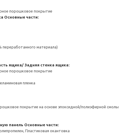
ерное порошковое покрытие
ка
Основные части:
 % переработанного материала)
сть ящика/ Задняя стенка ящика:
ерное порошковое покрытие
Меламиновая пленка
орошковое покрытие на основе эпоксидной/полиэфирной смолы
чную панель
Основные части:
олипропилен, Пластиковая окантовка