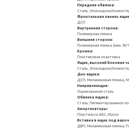
Передняя обвязка:
Сталь, Эпоксидное/полиэст
Фронтальная панель ящи
ДСП
Внутренняя сторона:
Полимерная пленка
Внешняя сторона:
Полимерная пленка (мин. 90
Кромка:
Пластиковая окантовка
Ящик, высокий
Боковая ча
Сталь, Эпоксидное/полиэст
Дно ящика:
ДСП, Меламиновая пленка, 
Направляющие:
Оцинкованная сталь
Обвязка ящика:
Сталь, Пигментированное п
Амортизаторы:
Пластмасса АБС, Масло
Вставка в ящик под варо
ДВП, Меламиновая пленка, П