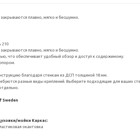
закрываются плавно, мягко и бесшумно.
 210
закрываются плавно, мягко и бесшумно.
ью, что обеспечивает удобный обзор и доступ к содержимому.
опором.
нструкцию благодаря стенкам из ДСП толщиной 18 мм.
ребуются разные виды креплений. Выберите подходящие для ваших стен 
отдельно.
of Sweden
духовки/мойки
Каркас:
ластиковая окантовка