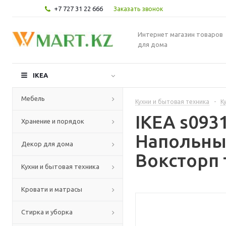
+7 727 31 22 666
Заказать звонок
Интернет магазин товаров
для дома
IKEA
Мебель
Кухни и бытовая техника
-
К
IKEA s09
Хранение и порядок
Напольны
Декор для дома
Воксторп 
Кухни и бытовая техника
Кровати и матрасы
Стирка и уборка