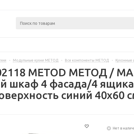
ухни
-
Модульные кухни МЕТОД
-
Все компоненты МЕТОД
-
Кухонные
402118 METOD МЕТОД / 
 шкаф 4 фасада/4 ящика 
оверхность синий 40x60 с
Нет в налич