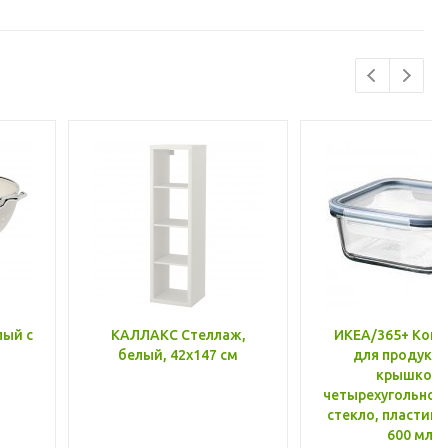
лый с
КАЛЛАКС Стеллаж,
ИКЕА/365+ Конт
белый, 42x147 см
для продукто
крышкой,
четырехугольной
стекло, пластик 
600 мл