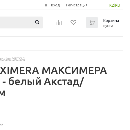
Вход
Регистрация
KZ
|
RU
0
Корзина
пуста
 шкафы МЕТОД
MAXIMERA МАКСИМЕРА
- белый Акстад/
м
ии