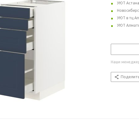
УЮТ Астан
Новосибирс
УЮТ в тц А
УЮТ Алмат
Наши менеджер
Поделит