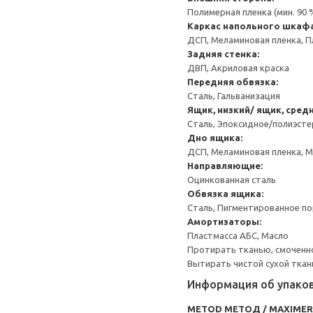
Полимерная пленка (мин. 90
Каркас напольного шкаф
ДСП, Меламиновая пленка, П
Задняя стенка:
ДВП, Акриловая краска
Передняя обвязка:
Сталь, Гальванизация
Ящик, низкий/ ящик, сред
Сталь, Эпоксидное/полиэст
Дно ящика:
ДСП, Меламиновая пленка, 
Направляющие:
Оцинкованная сталь
Обвязка ящика:
Сталь, Пигментированное п
Амортизаторы:
Пластмасса АБС, Масло
Протирать тканью, смоченн
Вытирать чистой сухой ткан
Информация об упако
METOD МЕТОД / MAXIME