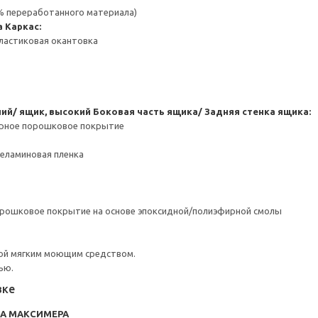
 % переработанного материала)
а
Каркас:
ластиковая окантовка
ний/ ящик, высокий
Боковая часть ящика/ Задняя стенка ящика:
ерное порошковое покрытие
Меламиновая пленка
орошковое покрытие на основе эпоксидной/полиэфирной смолы
ой мягким моющим средством.
ью.
вке
RA МАКСИМЕРА