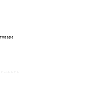
товара
2118, s39402119