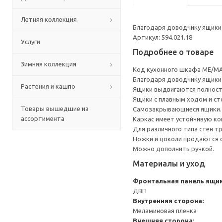
Летняя коллекция
Благодаря доводчику ящики 
Артикул: 594.021.18
Услуги
Подробнее о товаре
Зимняя коллекция
Код кухонного шкафа ME/MA
Благодаря доводчику ящики 
Растения и кашпо
Ящики выдвигаются полност
Ящики с плавным ходом и ст
Товары вышедшие из
Самозакрывающиеся ящики.
ассортимента
Каркас имеет устойчивую ко
Для различного типа стен т
Ножки и цоколи продаются 
Можно дополнить ручкой.
Материалы и уход
Фронтальная панель ящи
ДВП
Внутренняя сторона:
Меламиновая пленка
Внешняя сторона: