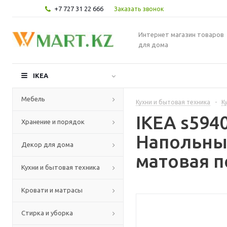
+7 727 31 22 666
Заказать звонок
Интернет магазин товаров
для дома
IKEA
Мебель
Кухни и бытовая техника
-
К
IKEA s59
Хранение и порядок
Напольный
Декор для дома
матовая п
Кухни и бытовая техника
Кровати и матрасы
Стирка и уборка