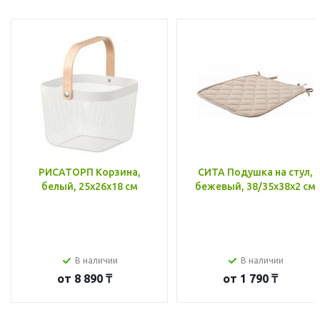
РИСАТОРП Корзина,
СИТА Подушка на стул,
белый, 25x26x18 см
бежевый, 38/35x38x2 см
В наличии
В наличии
от
8 890 ₸
от
1 790 ₸