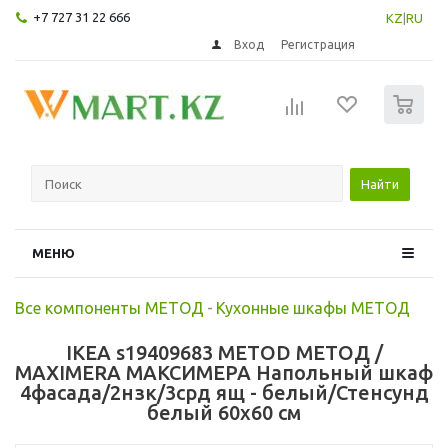
+7 727 31 22 666
KZ
|
RU
Вход
Регистрация
0
Найти
МЕНЮ
Все компоненты МЕТОД
-
Кухонные шкафы МЕТОД
IKEA s19409683 METOD МЕТОД /
MAXIMERA МАКСИМЕРА Напольный шкаф
4фасада/2нзк/3срд ящ - белый/Стенсунд
белый 60x60 см