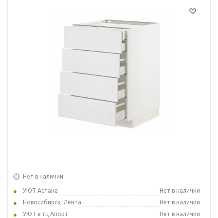
Нет в наличии
УЮТ Астана
Нет в наличии
Новосибирск, Лента
Нет в наличии
УЮТ в тц Апорт
Нет в наличии