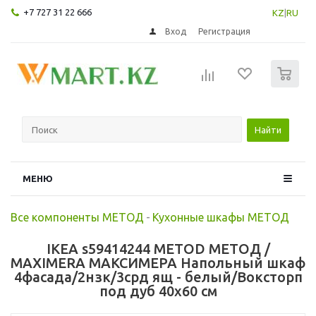
+7 727 31 22 666
KZ
|
RU
Вход
Регистрация
0
Найти
МЕНЮ
Все компоненты МЕТОД
-
Кухонные шкафы МЕТОД
IKEA s59414244 METOD МЕТОД /
MAXIMERA МАКСИМЕРА Напольный шкаф
4фасада/2нзк/3срд ящ - белый/Воксторп
под дуб 40x60 см