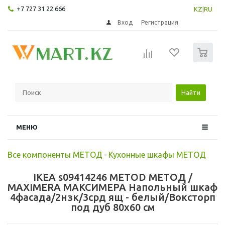
+7 727 31 22 666
KZ
|
RU
Вход
Регистрация
0
Найти
МЕНЮ
Все компоненты МЕТОД
-
Кухонные шкафы МЕТОД
IKEA s09414246 METOD МЕТОД /
MAXIMERA МАКСИМЕРА Напольный шкаф
4фасада/2нзк/3срд ящ - белый/Воксторп
под дуб 80x60 см