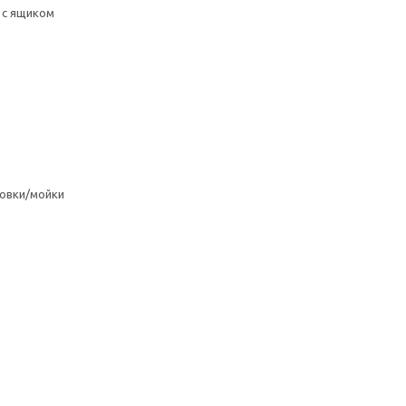
 с ящиком
овки/мойки