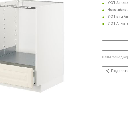
УЮТ Астан
Новосибирс
УЮТ в тц А
УЮТ Алмат
Наши менеджер
Поделит