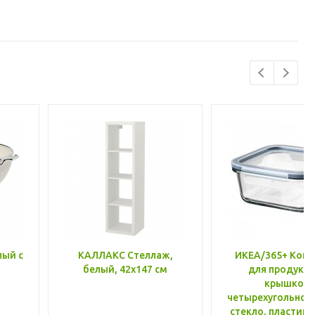
лый с
КАЛЛАКС Стеллаж,
ИКЕА/365+ Конт
белый, 42x147 см
для продукто
крышкой,
четырехугольной
стекло, пластик 