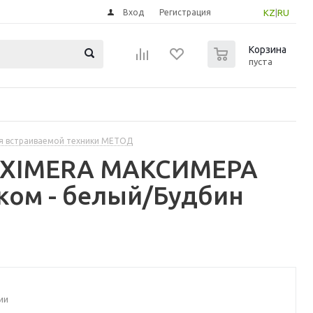
Вход
Регистрация
KZ
|
RU
0
Корзина
пуста
я встраиваемой техники МЕТОД
MAXIMERA МАКСИМЕРА
ком - белый/Будбин
ии