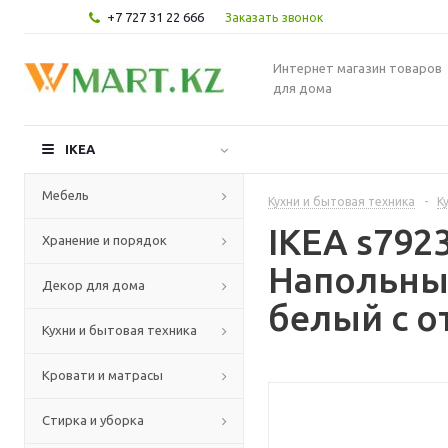
+7 727 31 22 666
Заказать звонок
Интернет магазин товаров
для дома
IKEA
Мебель
Кухни и бытовая техника
-
К
IKEA s79
Хранение и порядок
Напольный
Декор для дома
белый с о
Кухни и бытовая техника
Кровати и матрасы
Стирка и уборка