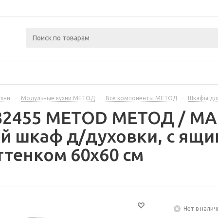
ухни
-
Модульные кухни МЕТОД
-
Все компоненты МЕТОД
-
Шкафы дл
232455 METOD МЕТОД / 
 шкаф д/духовки, с ящи
ттенком 60x60 см
Нет в налич