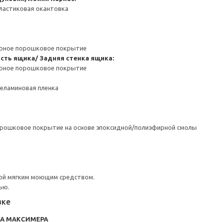
ластиковая окантовка
ерное порошковое покрытие
сть ящика/ Задняя стенка ящика:
ерное порошковое покрытие
Меламиновая пленка
орошковое покрытие на основе эпоксидной/полиэфирной смолы
ой мягким моющим средством.
ью.
вке
RA МАКСИМЕРА