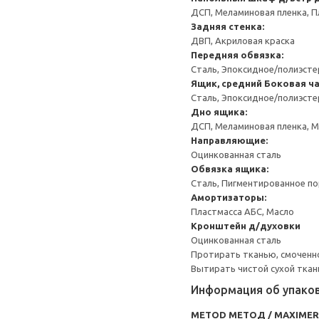
ДСП, Меламиновая пленка, П
Задняя стенка:
ДВП, Акриловая краска
Передняя обвязка:
Сталь, Эпоксидное/полиэст
Ящик, средний
Боковая ча
Сталь, Эпоксидное/полиэст
Дно ящика:
ДСП, Меламиновая пленка, 
Направляющие:
Оцинкованная сталь
Обвязка ящика:
Сталь, Пигментированное п
Амортизаторы:
Пластмасса АБС, Масло
Кронштейн д/духовки
Оцинкованная сталь
Протирать тканью, смоченн
Вытирать чистой сухой ткан
Информация об упако
METOD МЕТОД / MAXIME