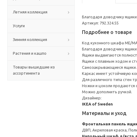
Летняя коллекция
Благодаря доводчику ящики 
Артикул: 792.324.55
Услуги
Подробнее о товаре
Зимняя коллекция
Код кухонного шкафа ME/MA
Благодаря доводчику ящики 
Растения и кашпо
Ящики выдвигаются полност
Ящики с плавным ходом и ст
Товары вышедшие из
Самозакрывающиеся ящики.
ассортимента
Каркас имеет устойчивую ко
Для различного типа стен т
Ножки и цоколи продаются 
Можно дополнить ручкой.
Дизайнер:
IKEA of Sweden
Материалы и уход
Фронтальная панель ящи
ДВП, Акриловая краска, Пол
Напольный шкаф д/встр 