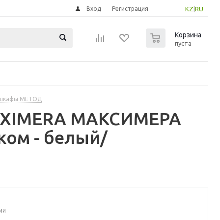
Вход
Регистрация
KZ
|
RU
0
Корзина
пуста
 шкафы МЕТОД
MAXIMERA МАКСИМЕРА
ком - белый/
ии