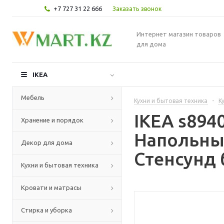
+7 727 31 22 666
Заказать звонок
Интернет магазин товаров
для дома
IKEA
Мебель
Кухни и бытовая техника
-
К
IKEA s89
Хранение и порядок
Напольный
Декор для дома
Стенсунд 
Кухни и бытовая техника
Кровати и матрасы
Стирка и уборка