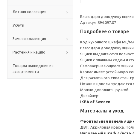
Летняя коллекция
Благодаря доводчику ящики 
Артикул: 894.097.07
Услуги
Подробнее о товаре
Зимняя коллекция
Код кухонного шкафа ME/MA
Благодаря доводчику ящики 
Растения и кашпо
Ящики выдвигаются полност
Ящики с плавным ходом и ст
Товары вышедшие из
Самозакрывающиеся ящики.
ассортимента
Каркас имеет устойчивую ко
Для различного типа стен т
Ножки и цоколи продаются 
Можно дополнить ручкой.
Дизайнер:
IKEA of Sweden
Материалы и уход
Фронтальная панель ящи
ДВП, Акриловая краска, Пол
Напольный шкаф д/встр 