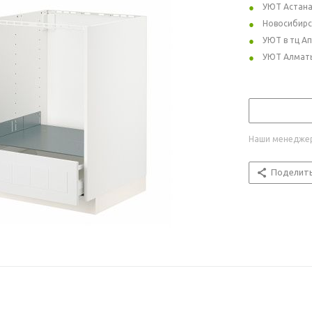
УЮТ Астан
Новосибирс
УЮТ в тц А
УЮТ Алмат
Наши менеджер
Поделит