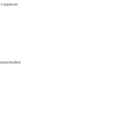
 с ящиком
овки/мойки