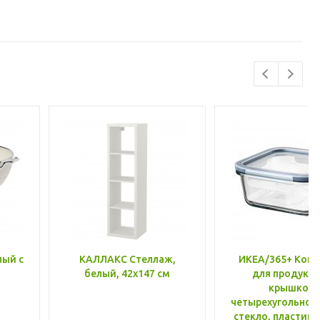
лый с
КАЛЛАКС Стеллаж,
ИКЕА/365+ Конт
белый, 42x147 см
для продукто
крышкой,
четырехугольной
стекло, пластик 