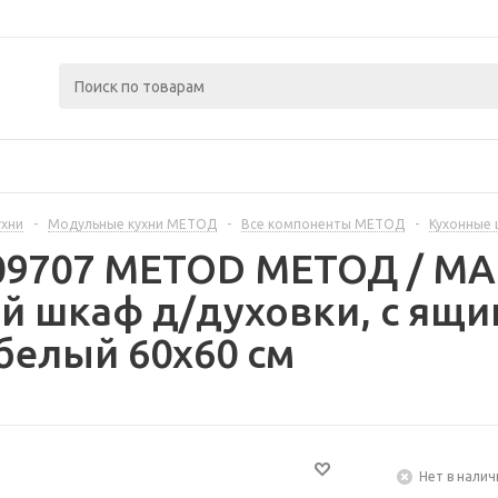
ухни
-
Модульные кухни МЕТОД
-
Все компоненты МЕТОД
-
Кухонные
409707 METOD МЕТОД / 
 шкаф д/духовки, с ящи
белый 60x60 см
Нет в налич