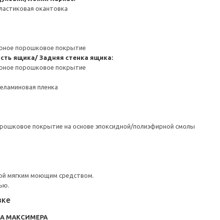
ластиковая окантовка
ерное порошковое покрытие
сть ящика/ Задняя стенка ящика:
ерное порошковое покрытие
Меламиновая пленка
орошковое покрытие на основе эпоксидной/полиэфирной смолы
ой мягким моющим средством.
ью.
вке
RA МАКСИМЕРА