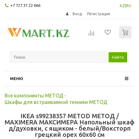
+7 727 31 22 666
KZ
|
RU
Вход
Регистрация
0
Найти
МЕНЮ
Все компоненты МЕТОД
-
Шкафы для встраиваемой техники МЕТОД
IKEA s99238357 METOD МЕТОД /
MAXIMERA МАКСИМЕРА Напольный шкаф
д/духовки, с ящиком - белый/Воксторп
грецкий орех 60x60 см