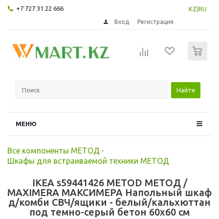
+7 727 31 22 666
KZ
|
RU
Вход
Регистрация
0
Найти
МЕНЮ
Все компоненты МЕТОД
-
Шкафы для встраиваемой техники МЕТОД
IKEA s59441426 METOD МЕТОД /
MAXIMERA МАКСИМЕРА Напольный шкаф
д/комби СВЧ/ящики - белый/кальхюттан
под темно-серый бетон 60x60 см