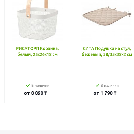
РИСАТОРП Корзина,
СИТА Подушка на стул,
белый, 25x26x18 см
бежевый, 38/35x38x2 см
В наличии
В наличии
от
8 890 ₸
от
1 790 ₸