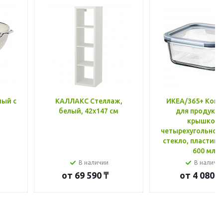
лый с
КАЛЛАКС Стеллаж,
ИКЕА/365+ Конт
белый, 42x147 см
для продукто
крышкой,
четырехугольной
стекло, пластик 
600 мл
В наличии
В наличи
от
69 590 ₸
от
4 080 ₸