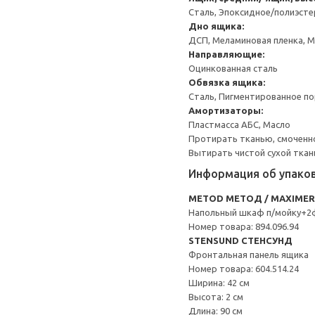
Сталь, Эпоксидное/полиэст
Дно ящика:
ДСП, Меламиновая пленка, 
Направляющие:
Оцинкованная сталь
Обвязка ящика:
Сталь, Пигментированное п
Амортизаторы:
Пластмасса АБС, Масло
Протирать тканью, смоченн
Вытирать чистой сухой ткан
Информация об упако
METOD МЕТОД / MAXIME
Напольный шкаф п/мойку+2
Номер товара: 894.096.94
STENSUND СТЕНСУНД
Фронтальная панель ящика
Номер товара: 604.514.24
Ширина: 42 см
Высота: 2 см
Длина: 90 см