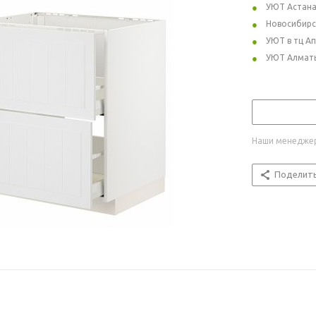
УЮТ Астан
Новосибирс
УЮТ в тц А
УЮТ Алмат
Наши менеджер
Поделит