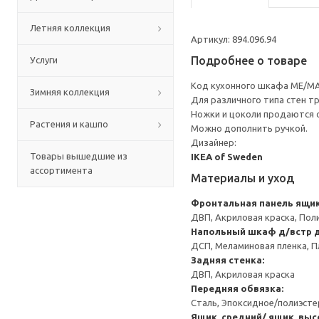
Летняя коллекция
Артикул: 894.096.94
Подробнее о товаре
Услуги
Код кухонного шкафа ME/MA
Зимняя коллекция
Для различного типа стен т
Ножки и цоколи продаются 
Растения и кашпо
Можно дополнить ручкой.
Дизайнер:
Товары вышедшие из
IKEA of Sweden
ассортимента
Материалы и уход
Фронтальная панель ящи
ДВП, Акриловая краска, Пол
Напольный шкаф д/встр 
ДСП, Меламиновая пленка, П
Задняя стенка:
ДВП, Акриловая краска
Передняя обвязка:
Сталь, Эпоксидное/полиэст
Ящик, средний/ ящик, выс