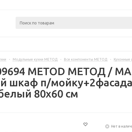
ухни
-
Модульные кухни МЕТОД
-
Все компоненты МЕТОД
-
Кухонные
409694 METOD МЕТОД / 
й шкаф п/мойку+2фасада/
белый 80x60 см
Нет в налич