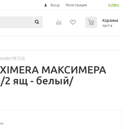
Вход
Регистрация
KZ
|
RU
0
Корзина
пуста
 шкафы МЕТОД
MAXIMERA МАКСИМЕРА
2 ящ - белый/
ии