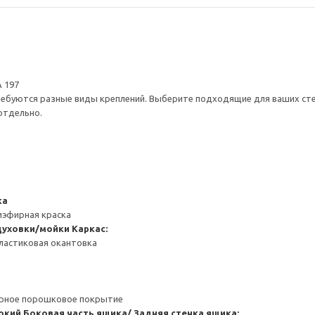
 197
ребуются разные виды креплений. Выберите подходящие для ваших стен 
отдельно.
ка
иэфирная краска
духовки/мойки
Каркас:
ластиковая окантовка
ерное порошковое покрытие
окий
Боковая часть ящика/ Задняя стенка ящика: