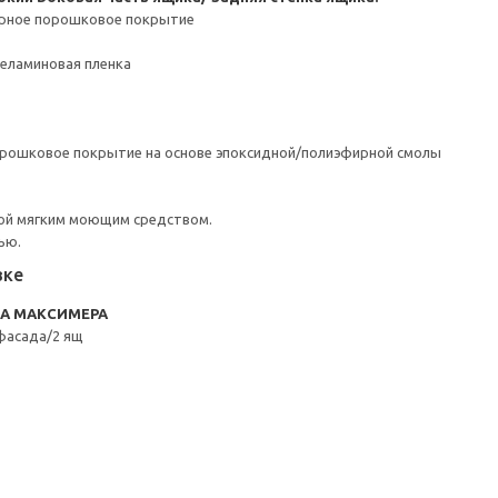
ерное порошковое покрытие
Меламиновая пленка
орошковое покрытие на основе эпоксидной/полиэфирной смолы
ой мягким моющим средством.
ью.
вке
RA МАКСИМЕРА
фасада/2 ящ