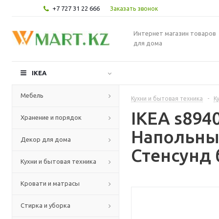
+7 727 31 22 666
Заказать звонок
Интернет магазин товаров
для дома
IKEA
Мебель
Кухни и бытовая техника
-
К
IKEA s89
Хранение и порядок
Напольны
Декор для дома
Стенсунд 
Кухни и бытовая техника
Кровати и матрасы
Стирка и уборка