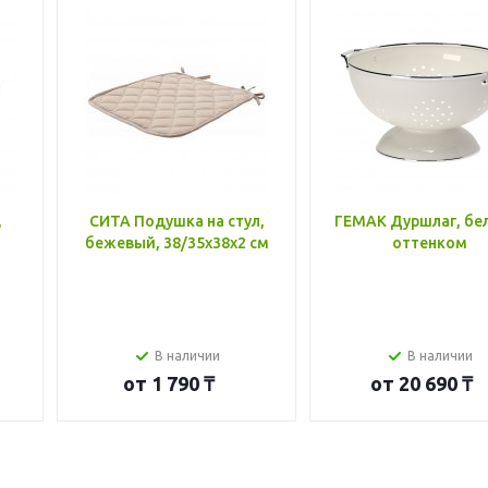
,
СИТА Подушка на стул,
ГЕМАК Дуршлаг, бе
бежевый, 38/35x38x2 см
оттенком
В наличии
В наличии
от
1 790 ₸
от
20 690 ₸