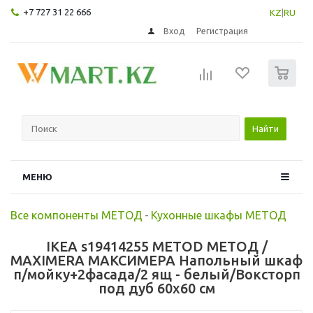
+7 727 31 22 666
KZ
|
RU
Вход
Регистрация
0
Найти
МЕНЮ
Все компоненты МЕТОД
-
Кухонные шкафы МЕТОД
IKEA s19414255 METOD МЕТОД /
MAXIMERA МАКСИМЕРА Напольный шкаф
п/мойку+2фасада/2 ящ - белый/Воксторп
под дуб 60x60 см