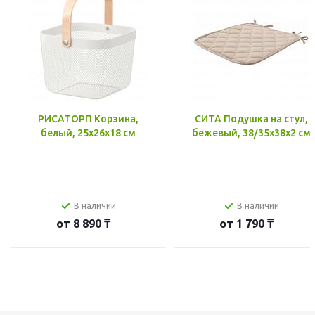
РИСАТОРП Корзина,
СИТА Подушка на стул,
белый, 25x26x18 см
бежевый, 38/35x38x2 см
В наличии
В наличии
от
8 890 ₸
от
1 790 ₸