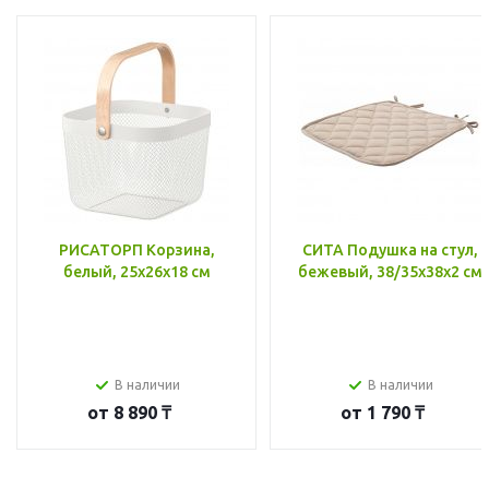
РИСАТОРП Корзина,
СИТА Подушка на стул,
белый, 25x26x18 см
бежевый, 38/35x38x2 см
В наличии
В наличии
от
8 890 ₸
от
1 790 ₸