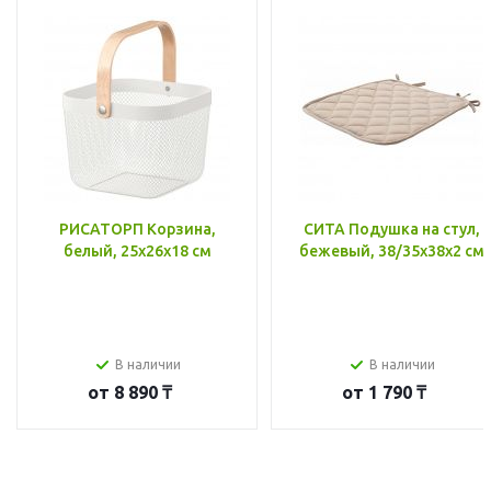
РИСАТОРП Корзина,
СИТА Подушка на стул,
белый, 25x26x18 см
бежевый, 38/35x38x2 см
В наличии
В наличии
от
8 890 ₸
от
1 790 ₸