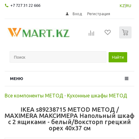
+7 727 31 22 666
KZ
|
RU
Вход
Регистрация
0
Найти
МЕНЮ
Все компоненты МЕТОД
-
Кухонные шкафы МЕТОД
IKEA s89238715 METOD МЕТОД /
MAXIMERA МАКСИМЕРА Напольный шкаф
с 2 ящиками - белый/Воксторп грецкий
орех 40x37 см