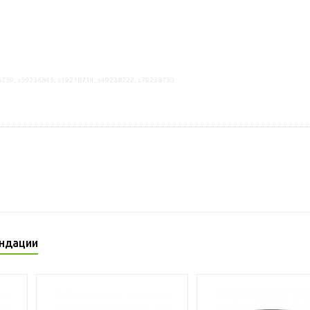
6759, s59236845, s19238714, s49238722, s79238730
ндации