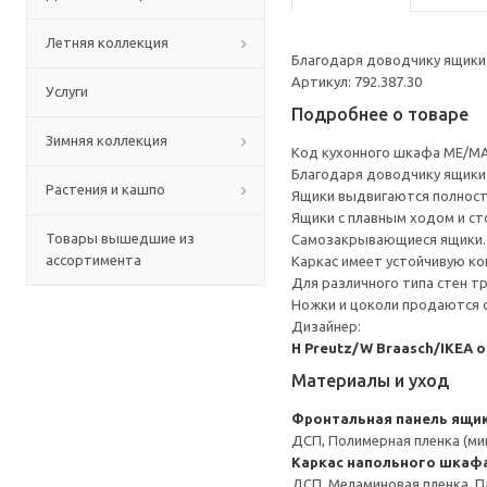
Летняя коллекция
Благодаря доводчику ящики 
Артикул: 792.387.30
Услуги
Подробнее о товаре
Зимняя коллекция
Код кухонного шкафа ME/MA
Благодаря доводчику ящики 
Растения и кашпо
Ящики выдвигаются полност
Ящики с плавным ходом и ст
Товары вышедшие из
Самозакрывающиеся ящики.
ассортимента
Каркас имеет устойчивую ко
Для различного типа стен т
Ножки и цоколи продаются 
Дизайнер:
H Preutz/W Braasch/IKEA 
Материалы и уход
Фронтальная панель ящи
ДСП, Полимерная пленка (ми
Каркас напольного шкаф
ДСП, Меламиновая пленка, П