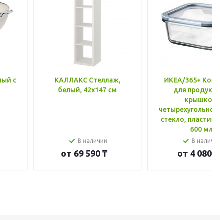
лый с
КАЛЛАКС Стеллаж,
ИКЕА/365+ Конт
белый, 42x147 см
для продукто
крышкой,
четырехугольной
стекло, пластик 
600 мл
В наличии
В наличи
от
69 590 ₸
от
4 080 ₸