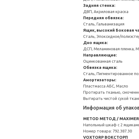
Задняя стенка:
ДВП, Акриловая краска
Передняя обвязка:
Сталь, Гальванизация
Ящик, высокий
Боковая ча
Сталь, Эпоксидное/полиэст
Дно ящика:
ДСП, Меламиновая пленка, 
Направляющие:
Оцинкованная сталь
Обвязка ящика:
Сталь, Пигментированное п
Амортизаторы:
Пластмасса АБС, Масло
Протирать тканью, смоченн
Вытирать чистой сухой ткан
Информация об упако
METOD МЕТОД / MAXIME
Напольный шкаф с 2 ящикам
Номер товара: 792.387.30
VOXTORP ВОКСТОРП