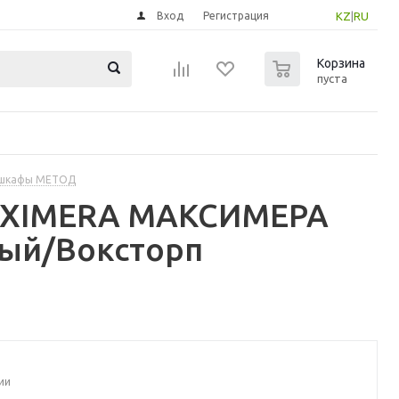
Вход
Регистрация
KZ
|
RU
0
Корзина
пуста
 шкафы МЕТОД
MAXIMERA МАКСИМЕРА
лый/Воксторп
ии