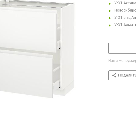
УЮТ Астан
Новосибирс
УЮТ в тц А
УЮТ Алмат
Наши менеджер
Поделит