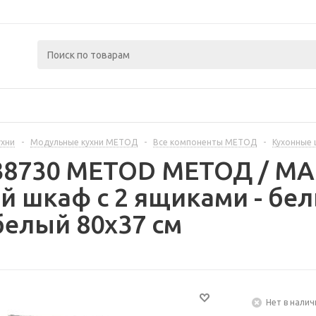
ухни
-
Модульные кухни МЕТОД
-
Все компоненты МЕТОД
-
Кухонные
238730 METOD МЕТОД / 
 шкаф с 2 ящиками - бе
елый 80x37 см
Нет в налич