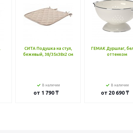
,
СИТА Подушка на стул,
ГЕМАК Дуршлаг, бе
бежевый, 38/35x38x2 см
оттенком
В наличии
В наличии
от
1 790 ₸
от
20 690 ₸