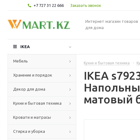
+7 727 31 22 666
Заказать звонок
Интернет магазин товаров
для дома
IKEA
Мебель
Кухни и бытовая техника
-
К
IKEA s79
Хранение и порядок
Напольный
Декор для дома
матовый б
Кухни и бытовая техника
Кровати и матрасы
Стирка и уборка