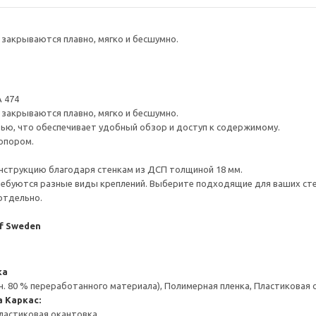
закрываются плавно, мягко и бесшумно.
 474
закрываются плавно, мягко и бесшумно.
ью, что обеспечивает удобный обзор и доступ к содержимому.
опором.
нструкцию благодаря стенкам из ДСП толщиной 18 мм.
ребуются разные виды креплений. Выберите подходящие для ваших стен 
отдельно.
of Sweden
ка
н. 80 % переработанного материала), Полимерная пленка, Пластиковая
а
Каркас:
ластиковая окантовка