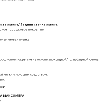
сть ящика/ Задняя стенка ящика:
ерное порошковое покрытие
Меламиновая пленка
орошковое покрытие на основе эпоксидной/полиэфирной смолы
ой мягким моющим средством.
ью.
вке
RA МАКСИМЕРА
и