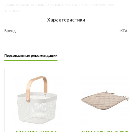
Другие варианты: s29218876, s79218874, s49218875, s59335708, s99218905,
s79218906
Характеристики
Бренд
IKEA
Персональные рекомендации