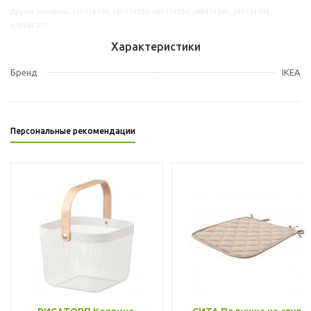
Другие варианты: s19334310, s59334252, s69334256, s89334260, s49334304,
s79334307
Характеристики
Бренд
IKEA
Персональные рекомендации