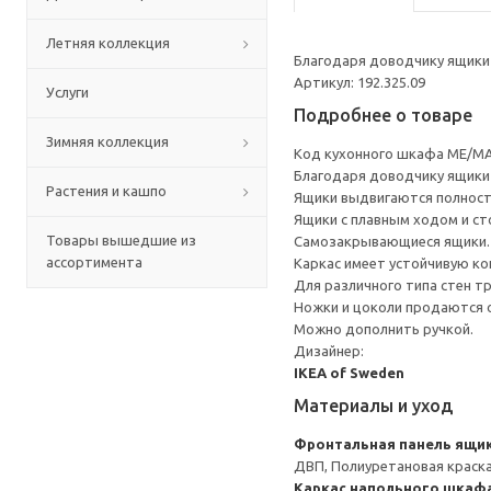
Летняя коллекция
Благодаря доводчику ящики 
Артикул: 192.325.09
Услуги
Подробнее о товаре
Зимняя коллекция
Код кухонного шкафа ME/MA
Благодаря доводчику ящики 
Растения и кашпо
Ящики выдвигаются полност
Ящики с плавным ходом и ст
Товары вышедшие из
Самозакрывающиеся ящики.
ассортимента
Каркас имеет устойчивую ко
Для различного типа стен т
Ножки и цоколи продаются 
Можно дополнить ручкой.
Дизайнер:
IKEA of Sweden
Материалы и уход
Фронтальная панель ящи
ДВП, Полиуретановая краска
Каркас напольного шкаф