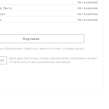
а
Нет в наличии
к, Лента
Нет в наличии
порт
Нет в наличии
ы
Нет в наличии
Под заказ
ы обязательно свяжутся с вами и уточнят условия заказа
Цена действительна только для интернет-магазина и может
ься
отличаться от цен в розничных магазинах