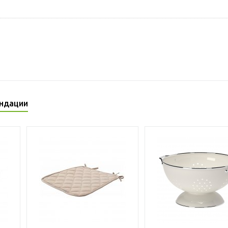
ндации