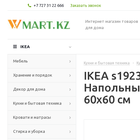
+7 727 31 22 666
Заказать звонок
Интернет магазин товаров
для дома
IKEA
Мебель
Кухни и бытовая техника
-
К
IKEA s19
Хранение и порядок
Напольный
Декор для дома
60x60 см
Кухни и бытовая техника
Кровати и матрасы
Стирка и уборка