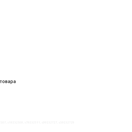
товара
2507, s19232509, s79232511, s99232727, s59232729