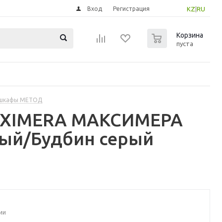
Вход
Регистрация
KZ
|
RU
0
Корзина
пуста
 шкафы МЕТОД
MAXIMERA МАКСИМЕРА
лый/Будбин серый
ии