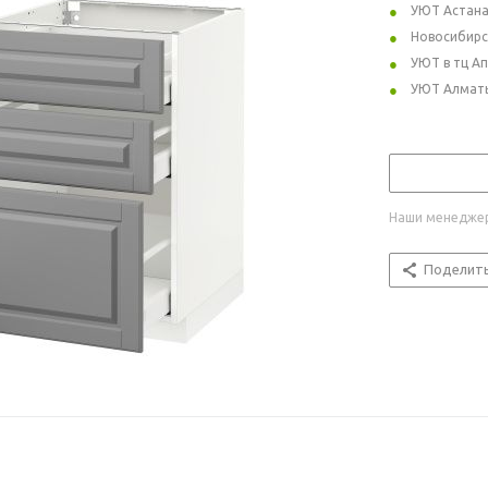
УЮТ Астан
Новосибирс
УЮТ в тц А
УЮТ Алмат
Наши менеджер
Поделит