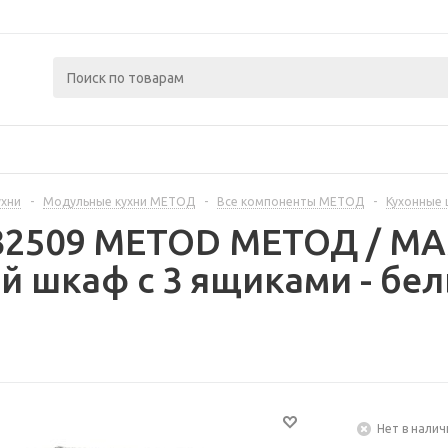
ухни
-
Модульные кухни МЕТОД
-
Все компоненты МЕТОД
-
Кухонные
232509 METOD МЕТОД / 
 шкаф с 3 ящиками - бе
Нет в налич