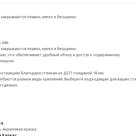
закрываются плавно, мягко и бесшумно.
 446
закрываются плавно, мягко и бесшумно.
ью, что обеспечивает удобный обзор и доступ к содержимому.
опором.
нструкцию благодаря стенкам из ДСП толщиной 18 мм.
ребуются разные виды креплений. Выберите подходящие для ваших стен 
отдельно.
ка
, Акриловая краска
а
Каркас: