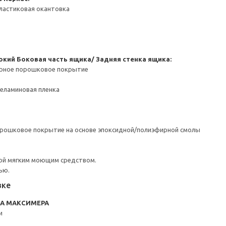
ластиковая окантовка
окий
Боковая часть ящика/ Задняя стенка ящика:
ерное порошковое покрытие
Меламиновая пленка
орошковое покрытие на основе эпоксидной/полиэфирной смолы
ой мягким моющим средством.
ью.
вке
RA МАКСИМЕРА
и