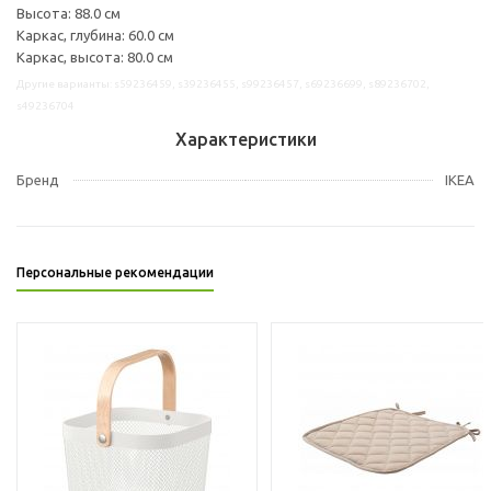
Высота: 88.0 см
Каркас, глубина: 60.0 см
Каркас, высота: 80.0 см
Другие варианты: s59236459, s39236455, s99236457, s69236699, s89236702,
s49236704
Характеристики
Бренд
IKEA
Персональные рекомендации