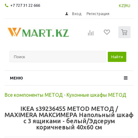
+7 727 31 22 666
KZ
|
RU
Вход
Регистрация
0
Найти
МЕНЮ
Все компоненты МЕТОД
-
Кухонные шкафы МЕТОД
IKEA s39236455 METOD МЕТОД /
MAXIMERA МАКСИМЕРА Напольный шкаф
с 3 ящиками - белый/Эдсерум
коричневый 40x60 см