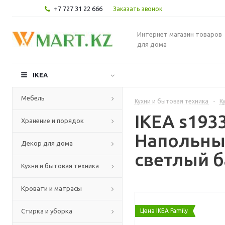
+7 727 31 22 666
Заказать звонок
Интернет магазин товаров
для дома
IKEA
Мебель
Кухни и бытовая техника
-
К
IKEA s19
Хранение и порядок
Напольны
Декор для дома
светлый б
Кухни и бытовая техника
Кровати и матрасы
Стирка и уборка
Цена IKEA Family