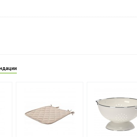
ндации