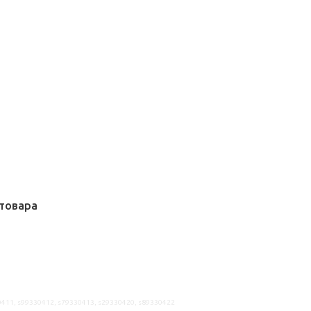
товара
0411, s99330412, s79330413, s29330420, s89330422