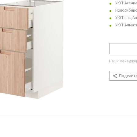
УЮТ Астан
Новосибирс
УЮТ в тц А
УЮТ Алмат
Наши менеджер
Поделит