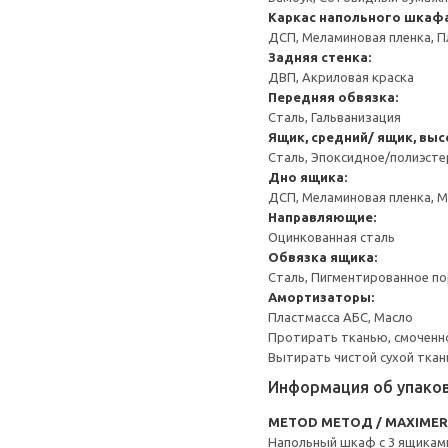
Каркас напольного шкаф
ДСП, Меламиновая пленка, П
Задняя стенка:
ДВП, Акриловая краска
Передняя обвязка:
Сталь, Гальванизация
Ящик, средний/ ящик, выс
Сталь, Эпоксидное/полиэст
Дно ящика:
ДСП, Меламиновая пленка, 
Направляющие:
Оцинкованная сталь
Обвязка ящика:
Сталь, Пигментированное п
Амортизаторы:
Пластмасса АБС, Масло
Протирать тканью, смоченн
Вытирать чистой сухой ткан
Информация об упако
METOD МЕТОД / MAXIME
Напольный шкаф с 3 ящикам