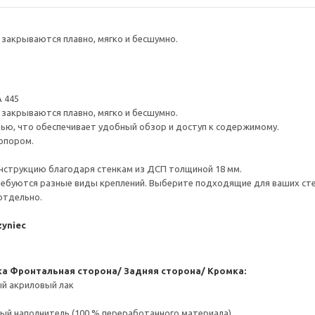
закрываются плавно, мягко и бесшумно.
 445
закрываются плавно, мягко и бесшумно.
ью, что обеспечивает удобный обзор и доступ к содержимому.
опором.
нструкцию благодаря стенкам из ДСП толщиной 18 мм.
ребуются разные виды креплений. Выберите подходящие для ваших стен 
отдельно.
zyniec
ка
Фронтальная сторона/ Задняя сторона/ Кромка:
ый акриловый лак
ый наполнитель (100 % переработанного материала)