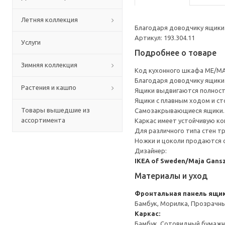
Летняя коллекция
Благодаря доводчику ящики 
Артикул: 193.304.11
Услуги
Подробнее о товаре
Зимняя коллекция
Код кухонного шкафа ME/MA
Благодаря доводчику ящики 
Растения и кашпо
Ящики выдвигаются полност
Ящики с плавным ходом и ст
Товары вышедшие из
Самозакрывающиеся ящики.
ассортимента
Каркас имеет устойчивую ко
Для различного типа стен т
Ножки и цоколи продаются 
Дизайнер:
IKEA of Sweden/Maja Gans
Материалы и уход
Фронтальная панель ящи
Бамбук, Морилка, Прозрачн
Каркас:
Бамбук, Сотовидный бумажн