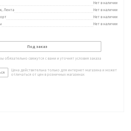
а
Нет в наличии
к, Лента
Нет в наличии
порт
Нет в наличии
ы
Нет в наличии
Под заказ
ы обязательно свяжутся с вами и уточнят условия заказа
Цена действительна только для интернет-магазина и может
ься
отличаться от цен в розничных магазинах