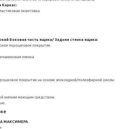
а
Каркас:
ластиковая окантовка
окий
Боковая часть ящика/ Задняя стенка ящика:
ерное порошковое покрытие
Меламиновая пленка
орошковое покрытие на основе эпоксидной/полиэфирной смолы
ой мягким моющим средством.
ью.
вке
RA МАКСИМЕРА
и