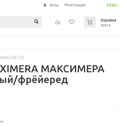
Вход
Регистрация
KZ
|
RU
0
Корзина
пуста
 шкафы МЕТОД
MAXIMERA МАКСИМЕРА
лый/фрёйеред
ии