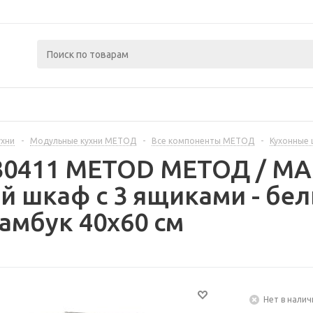
ухни
-
Модульные кухни МЕТОД
-
Все компоненты МЕТОД
-
Кухонные
330411 METOD МЕТОД / 
й шкаф с 3 ящиками - бе
амбук 40x60 см
Нет в налич