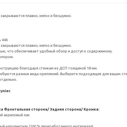
закрываются плавно, мягко и бесшумно.
 446
закрываются плавно, мягко и бесшумно.
ью, что обеспечивает удобный обзор и доступ к содержимому.
опором.
нструкцию благодаря стенкам из ДСП толщиной 18 мм.
ребуются разные виды креплений. Выберите подходящие для ваших стен 
отдельно.
zyniec
ка
Фронтальная сторона/ Задняя сторона/ Кромка:
ый акриловый лак
ый наполнитель (100 % переработанного материала)