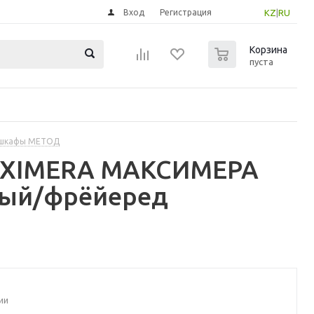
Вход
Регистрация
KZ
|
RU
0
Корзина
пуста
 шкафы МЕТОД
MAXIMERA МАКСИМЕРА
лый/фрёйеред
ии