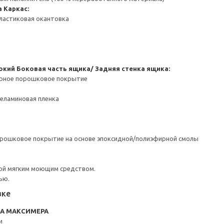
а
Каркас:
ластиковая окантовка
окий
Боковая часть ящика/ Задняя стенка ящика:
ерное порошковое покрытие
Меламиновая пленка
орошковое покрытие на основе эпоксидной/полиэфирной смолы
ой мягким моющим средством.
ью.
вке
RA МАКСИМЕРА
и