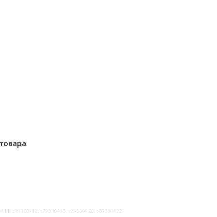
товара
0411, s99330412, s79330413, s29330420, s89330422