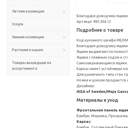
Летняя коллекция
Благодаря доводчику ящики 
Артикул: 993.304.12
Услуги
Подробнее о товаре
Зимняя коллекция
Код кухонного шкафа ME/MA
Благодаря доводчику ящики 
Растения и кашпо
Ящики выдвигаются полност
Ящики с плавным ходом и ст
Товары вышедшие из
Самозакрывающиеся ящики.
ассортимента
Каркас имеет устойчивую ко
Для различного типа стен т
Ножки и цоколи продаются 
Дизайнер:
IKEA of Sweden/Maja Gans
Материалы и уход
Фронтальная панель ящи
Бамбук, Морилка, Прозрачн
Каркас:
Бамбук, Сотовидный бумажн