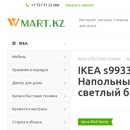
+7 727 31 22 666
Заказать звонок
Интернет магазин товаров
для дома
IKEA
Мебель
Кухни и бытовая техника
-
К
IKEA s99
Хранение и порядок
Напольны
Декор для дома
светлый б
Кухни и бытовая техника
Кровати и матрасы
Стирка и уборка
Цена IKEA Family