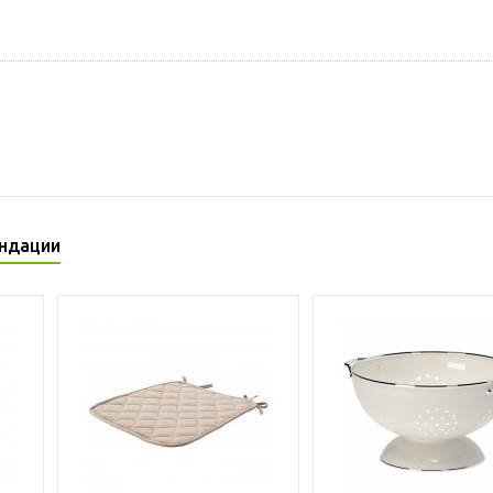
ндации