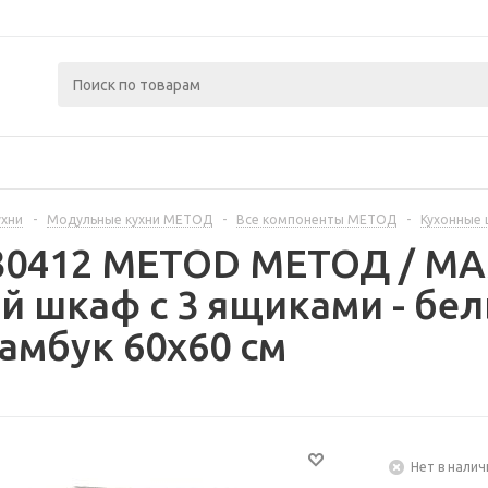
ухни
-
Модульные кухни МЕТОД
-
Все компоненты МЕТОД
-
Кухонные
330412 METOD МЕТОД / 
й шкаф с 3 ящиками - бе
амбук 60x60 см
Нет в налич