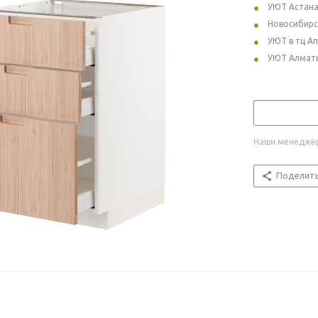
УЮТ Астан
Новосибирс
УЮТ в тц А
УЮТ Алмат
Наши менеджер
Поделит