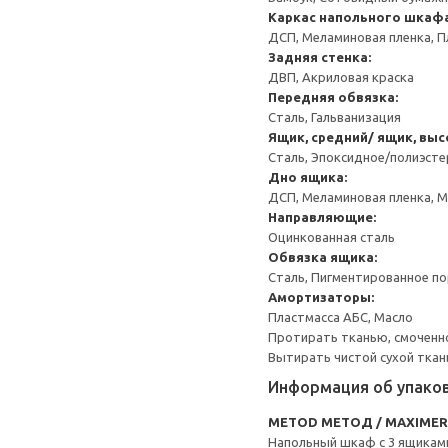
Каркас напольного шкаф
ДСП, Меламиновая пленка, П
Задняя стенка:
ДВП, Акриловая краска
Передняя обвязка:
Сталь, Гальванизация
Ящик, средний/ ящик, выс
Сталь, Эпоксидное/полиэст
Дно ящика:
ДСП, Меламиновая пленка, 
Направляющие:
Оцинкованная сталь
Обвязка ящика:
Сталь, Пигментированное п
Амортизаторы:
Пластмасса АБС, Масло
Протирать тканью, смоченн
Вытирать чистой сухой ткан
Информация об упако
METOD МЕТОД / MAXIME
Напольный шкаф с 3 ящикам