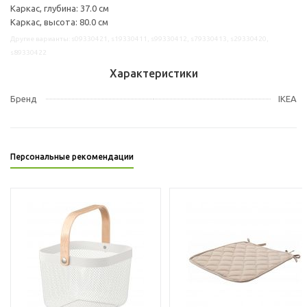
Каркас, глубина: 37.0 см
Каркас, высота: 80.0 см
Другие варианты: s09330421, s19330411, s99330412, s79330413, s29330420,
s89330422
Характеристики
Бренд
IKEA
Персональные рекомендации