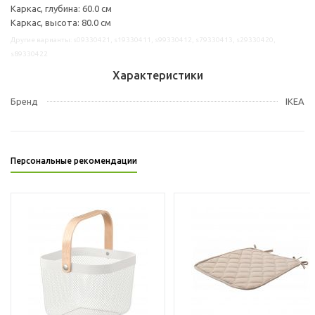
Каркас, глубина: 60.0 см
Каркас, высота: 80.0 см
Другие варианты: s09330421, s19330411, s99330412, s79330413, s29330420,
s89330422
Характеристики
Бренд
IKEA
Персональные рекомендации