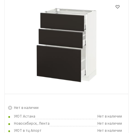
Нет в наличии
УЮТ Астана
Нет в наличии
Новосибирск, Лента
Нет в наличии
УЮТ в тц Апорт
Нет в наличии