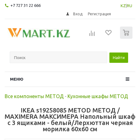
+7 727 31 22 666
KZ
|
RU
Вход
Регистрация
0
Найти
МЕНЮ
Все компоненты МЕТОД
-
Кухонные шкафы МЕТОД
IKEA s19258085 METOD МЕТОД /
MAXIMERA МАКСИМЕРА Напольный шкаф
с 3 ящиками - белый/Лерхюттан черная
морилка 60x60 см