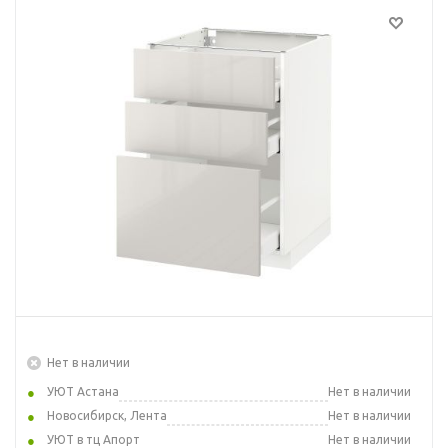
Нет в наличии
УЮТ Астана
Нет в наличии
Новосибирск, Лента
Нет в наличии
УЮТ в тц Апорт
Нет в наличии