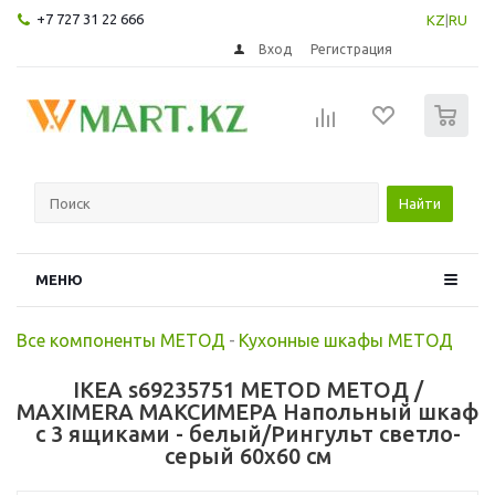
+7 727 31 22 666
KZ
|
RU
Вход
Регистрация
0
Найти
МЕНЮ
Все компоненты МЕТОД
-
Кухонные шкафы МЕТОД
IKEA s69235751 METOD МЕТОД /
MAXIMERA МАКСИМЕРА Напольный шкаф
с 3 ящиками - белый/Рингульт светло-
серый 60x60 см